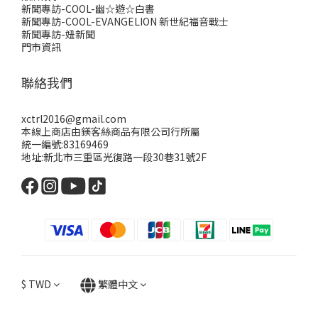
新聞專訪-COOL-幽☆遊☆白書
新聞專訪-COOL-EVANGELION 新世紀福音戰士
新聞專訪-妞新聞
門市資訊
聯絡我們
xctrl2016@gmail.com
本線上商店由鎂客絲商品有限公司行所屬
統一編號:83169469
地址:新北市三重區光復路一段30巷31號2F
$
TWD
繁體中文