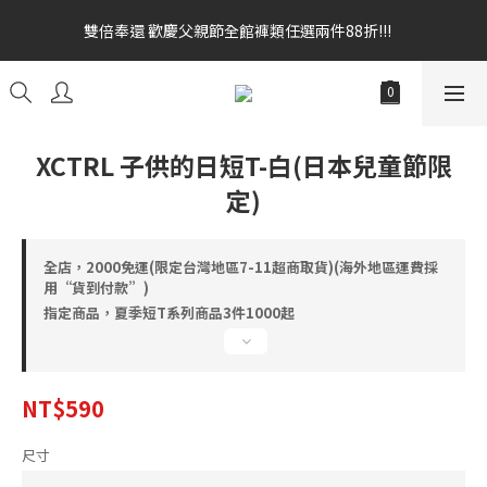
雙倍奉還 歡慶父親節全館褲類任選兩件88折!!!    
雙倍奉還 歡慶父親節全館褲類任選兩件88折!!!    
全館消費滿額$1680贈3D好野貓公仔(絲綢鐵黑) 滿額$2499贈達摩
金幣 送完為止!  滿$3000再贈現金卷$300元
雙倍奉還 歡慶父親節全館褲類任選兩件88折!!!    
XCTRL 子供的日短T-白(日本兒童節限
定)
全店，2000免運(限定台灣地區7-11超商取貨)(海外地區運費採
用“貨到付款”)
指定商品，夏季短T系列商品3件1000起
NT$590
尺寸