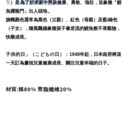
り
）是
為了祈求家中男孩健康、勇敢、強壯，並象徵「鯉
魚躍龍門」出人頭地
。
旗幟顏色通常為黑色（父親）、紅色（母親）及藍/綠色
（子女），隨風飄揚象徵孩子像逆流的鯉魚般不畏艱險，
快樂成長。
子供的日」（こどもの日）
：
1948年起，日本政府將這
一天訂為慶祝兒童健康成長、關注兒童幸福的日子。
材質:棉80% 聚酯纖維20%