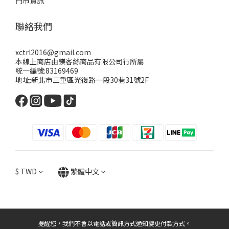
門市資訊
聯絡我們
xctrl2016@gmail.com
本線上商店由鎂客絲商品有限公司行所屬
統一編號:83169469
地址:新北市三重區光復路一段30巷31號2F
$
TWD
繁體中文
提醒您，我們不會以電話或簡訊方式通知變更付款方式。