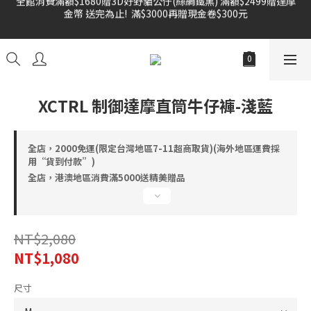
金幣 送完為止!  滿$3000再贈現金卷$300元
雙倍奉還 歡慶父親節全館褲類任選兩件88折!!!    
雙倍奉還 歡慶父親節全館褲類任選兩件88折!!!    
XCTRL 制御達摩直筒牛仔褲-淺藍
全店，2000免運(限定台灣地區7-11超商取貨)(海外地區運費採
用“貨到付款”)
全店，港澳地區消費滿5000送精美贈品
NT$2,080
NT$1,080
尺寸