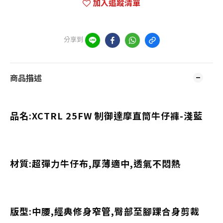
加入追蹤清單
分享到
商品描述
品名:XCTRL 25FW 制御達摩直筒牛仔褲-淺藍
材質:超彈力牛仔布,厚薄適中,透氣不悶熱
版型:中腰,經典修身窄管,臀部至腳踝合身剪裁