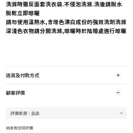
洗滌時需反面套洗衣袋.不侵泡洗滌.洗後請脫水
脫乾立即晾曬
請勿使用溫熱水,含增色漂白成份的強效洗劑洗滌
深淺色衣物請分開洗滌,晾曬時於陰暗處進行晾曬
送貨及付款方式
顧客評價
尚未有任何評價