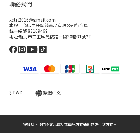
聯絡我們
xctrl2016@gmail.com
本線上商店由鎂客絲商品有限公司行所屬
統一編號:83169469
地址:新北市三重區光復路一段30巷31號2F
$
TWD
繁體中文
提醒您，我們不會以電話或簡訊方式通知變更付款方式。