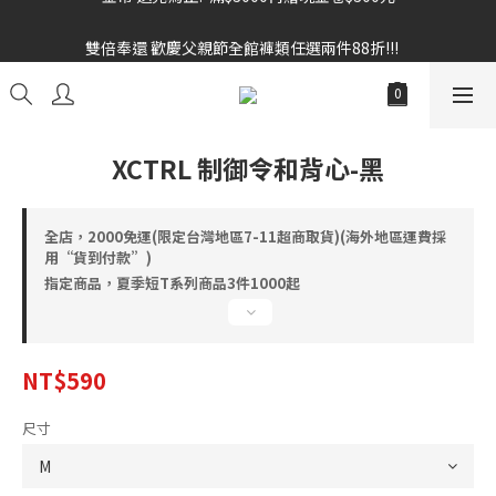
雙倍奉還 歡慶父親節全館褲類任選兩件88折!!!    
雙倍奉還 歡慶父親節全館褲類任選兩件88折!!!    
XCTRL 制御令和背心-黑
全店，2000免運(限定台灣地區7-11超商取貨)(海外地區運費採
用“貨到付款”)
指定商品，夏季短T系列商品3件1000起
NT$590
尺寸