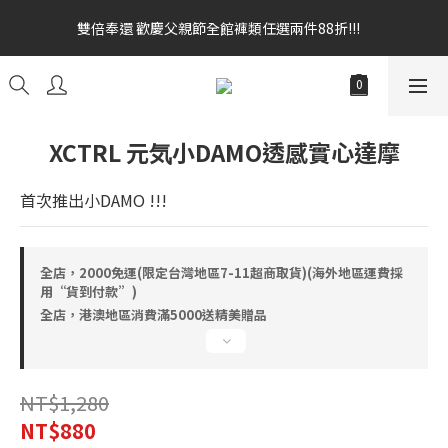
雙倍奉還 歡慶父親節全館褲類任選兩件88折!!!    
雙倍奉還 歡慶父親節全館褲類任選兩件88折!!!    
全館消費滿額$1680贈3D好野貓公仔(絲綢鐵黑) 滿額$2499贈達摩
金幣 送完為止!  滿$3000再贈現金卷$300元
雙倍奉還 歡慶父親節全館褲類任選兩件88折!!!    
XCTRL 元気小DAMO透感實心達摩
首次推出小DAMO !!!
全店，2000免運(限定台灣地區7-11超商取貨)(海外地區運費採
用“貨到付款”)
全店，港澳地區消費滿5000送精美贈品
NT$1,280
NT$880