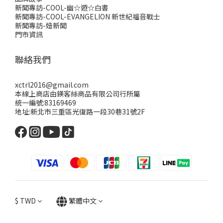
新聞專訪-COOL-幽☆遊☆白書
新聞專訪-COOL-EVANGELION 新世紀福音戰士
新聞專訪-妞新聞
門市資訊
聯絡我們
xctrl2016@gmail.com
本線上商店由鎂客絲商品有限公司行所屬
統一編號:83169469
地址:新北市三重區光復路一段30巷31號2F
$
TWD
繁體中文