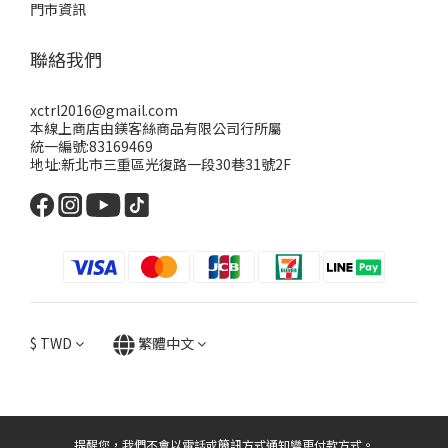
門市資訊
聯絡我們
xctrl2016@gmail.com
本線上商店由鎂客絲商品有限公司行所屬
統一編號:83169469
地址:新北市三重區光復路一段30巷31號2F
$
TWD
繁體中文
提醒您，我們不會以電話或簡訊方式通知變更付款方式。