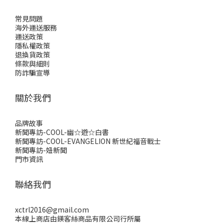
常見問題
海外運送服務
運送政策
隱私權政策
退換貨政策
條款與細則
防詐騙宣導
關於我們
品牌故事
新聞專訪-COOL-幽☆遊☆白書
新聞專訪-COOL-EVANGELION 新世紀福音戰士
新聞專訪-妞新聞
門市資訊
聯絡我們
xctrl2016@gmail.com
本線上商店由鎂客絲商品有限公司行所屬