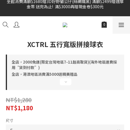
金幣 送完為止!  滿$3000再贈現金卷$300元
雙倍奉還 歡慶父親節全館褲類任選兩件88折!!!    
雙倍奉還 歡慶父親節全館褲類任選兩件88折!!!    
XCTRL 五行寬版拼接球衣
全店，2000免運(限定台灣地區7-11超商取貨)(海外地區運費採
用“貨到付款”)
全店，港澳地區消費滿5000送精美贈品
NT$1,280
NT$1,180
尺寸