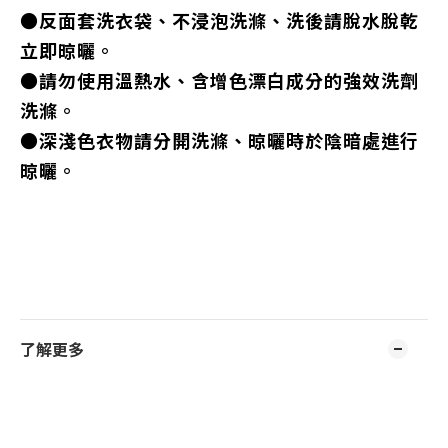
●反面套洗衣袋、不浸泡洗滌、洗後請脫水脫乾
立即晾曬。
●請勿使用溫熱水、含增色漂白成分的強效洗劑
洗滌。
●深淺色衣物請分開洗滌、晾曬時於陰暗處進行
晾曬。
了解更多