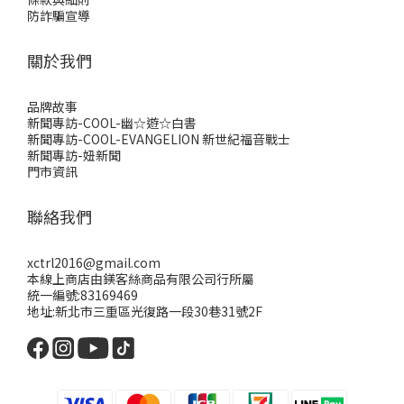
防詐騙宣導
關於我們
品牌故事
新聞專訪-COOL-幽☆遊☆白書
新聞專訪-COOL-EVANGELION 新世紀福音戰士
新聞專訪-妞新聞
門市資訊
聯絡我們
xctrl2016@gmail.com
本線上商店由鎂客絲商品有限公司行所屬
統一編號:83169469
地址:新北市三重區光復路一段30巷31號2F