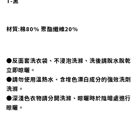
T
-黑
材質:棉80% 聚酯纖維20%
●反面套洗衣袋、不浸泡洗滌、洗後請脫水脫乾
立即晾曬。
●請勿使用溫熱水、含增色漂白成分的強效洗劑
洗滌。
●深淺色衣物請分開洗滌、晾曬時於陰暗處進行
晾曬。