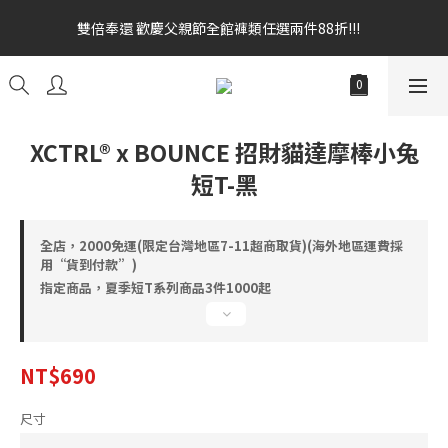
雙倍奉還 歡慶父親節全館褲類任選兩件88折!!!    
雙倍奉還 歡慶父親節全館褲類任選兩件88折!!!    
全館消費滿額$1680贈3D好野貓公仔(絲綢鐵黑) 滿額$2499贈達摩
金幣 送完為止!  滿$3000再贈現金卷$300元
雙倍奉還 歡慶父親節全館褲類任選兩件88折!!!    
XCTRL® x BOUNCE 招財貓達摩棒小兔
短T-黑
全店，2000免運(限定台灣地區7-11超商取貨)(海外地區運費採
用“貨到付款”)
指定商品，夏季短T系列商品3件1000起
NT$690
尺寸