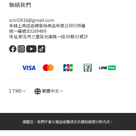
聯絡我們
xctrl2016@gmail.com
本線上商店由鎂客絲商品有限公司行所屬
統一編號:83169469
地址:新北市三重區光復路一段30巷31號2F
$
TWD
繁體中文
提醒您，我們不會以電話或簡訊方式通知變更付款方式。