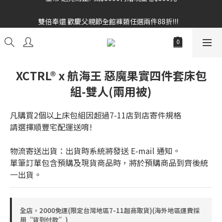
雙倍奉還 歡慶父親節全館褲類任選兩件88折!!!    
雙倍奉還 歡慶父親節全館褲類任選兩件88折!!!    
全館消費滿額$1680贈3D好野貓公仔(絲綢鐵黑) 滿額$2499贈達摩
金幣 送完為止!  滿$3000再贈現金卷$300元
雙倍奉還 歡慶父親節全館褲類任選兩件88折!!!    
XCTRL® x 航海王 惡魔果實四件套床包
組-雙人(兩用被)
凡購買2個以上床包組因超過7-11店到店寄件規格
請選擇順豐宅配運送唷!
物流寄送出貨：出貨時系統將發送 E-mail 通知。
單筆訂單包含預購及現貨商品時，將於預購商品到齊後統
一出貨。
全店，2000免運(限定台灣地區7-11超商取貨)(海外地區運費採
用“貨到付款”)