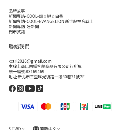
品牌故事
新聞專訪-COOL-幽☆遊☆白書
新聞專訪-COOL-EVANGELION 新世紀福音戰士
新聞專訪-妞新聞
門市資訊
聯絡我們
xctrl2016@gmail.com
本線上商店由鎂客絲商品有限公司行所屬
統一編號:83169469
地址:新北市三重區光復路一段30巷31號2F
$
TWD
繁體中文