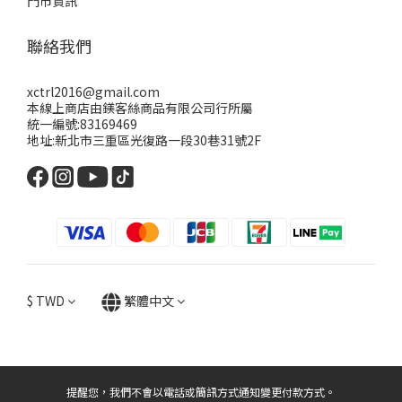
門市資訊
聯絡我們
xctrl2016@gmail.com
本線上商店由鎂客絲商品有限公司行所屬
統一編號:83169469
地址:新北市三重區光復路一段30巷31號2F
$
TWD
繁體中文
提醒您，我們不會以電話或簡訊方式通知變更付款方式。