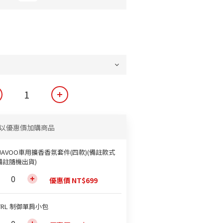
以優惠價加購商品
JAVOO車用擴香香氛套件(四款)(備註款式
備註隨機出貨)
優惠價 NT$699
TRL 制御單肩小包