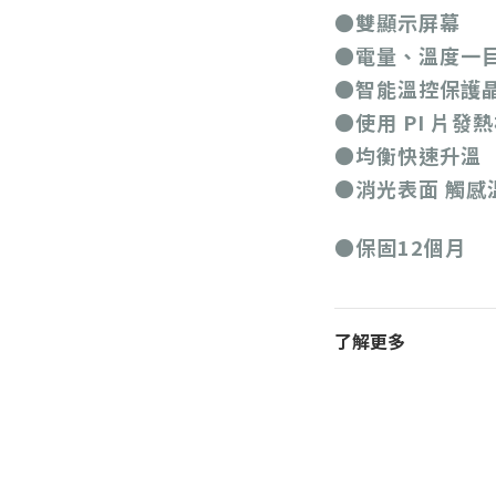
●雙顯示屏幕
●電量、溫度一
●智能溫控保護
●使用 PI 片發
●均衡快速升溫
●消光表面 觸感
●保固12個月
了解更多