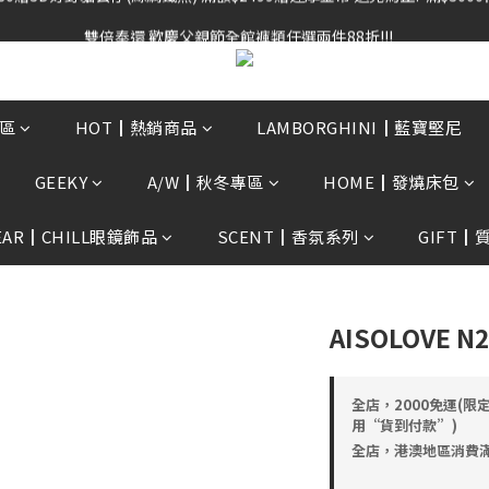
雙倍奉還 歡慶父親節全館褲類任選兩件88折!!!    
雙倍奉還 歡慶父親節全館褲類任選兩件88折!!!    
0贈3D好野貓公仔(絲綢鐵黑) 滿額$2499贈達摩金幣 送完為止!  滿$300
雙倍奉還 歡慶父親節全館褲類任選兩件88折!!!    
區
HOT┃熱銷商品
LAMBORGHINI┃藍寶堅尼
GEEKY
A/W┃秋冬專區
HOME┃發燒床包
EAR┃CHILL眼鏡飾品
SCENT┃香氛系列
GIFT┃
AISOLOVE
全店，2000免運(限
用“貨到付款”)
全店，港澳地區消費滿