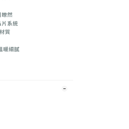
目瞭然
晶片系統
熱材質
溫暖細膩