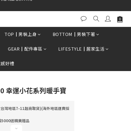
0再贈現金卷$300元
立即購買
TOP┃男裝上身
BOTTOM┃男裝下著
GEAR┃配件專區
LIFESTYLE┃居家生活
質感好禮
 N20 幸運小花系列暖手寶
定台灣地區7-11超商取貨)(海外地區運費採
5000送精美贈品