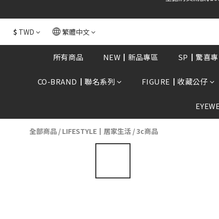
全館消費滿額$168
$
TWD
繁體中文
所有商品
NEW┃新品專區
SP┃驚喜專
CO-BRAND┃聯名系列
FIGURE┃收藏公仔
EYEW
全部商品
/
LIFESTYLE┃居家生活
/
3c商品