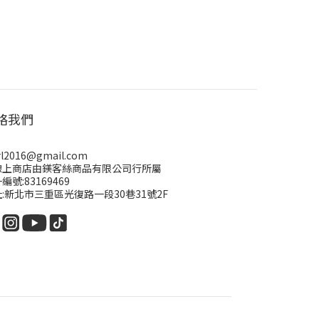
絡我們
rl2016@gmail.com
線上商店由鎂客絲商品有限公司行所屬
編號:83169469
:新北市三重區光復路一段30巷31號2F