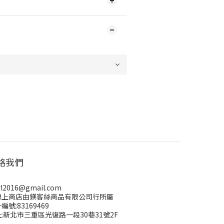
絡我們
rl2016@gmail.com
線上商店由鎂客絲商品有限公司行所屬
編號:83169469
:新北市三重區光復路一段30巷31號2F