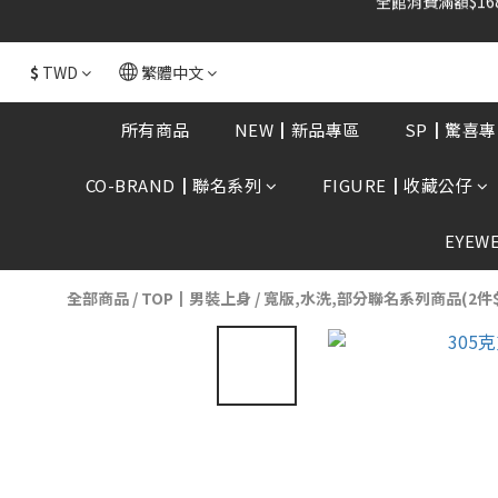
全館消費滿額$168
$
TWD
繁體中文
所有商品
NEW┃新品專區
SP┃驚喜專
CO-BRAND┃聯名系列
FIGURE┃收藏公仔
EYEW
全部商品
/
TOP┃男裝上身
/
寬版,水洗,部分聯名系列商品(2件$14