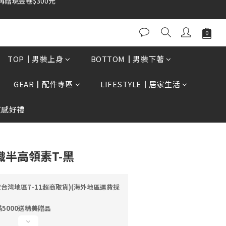
0再贈現金卷$300元
立即購買
TOP┃男裝上身
BOTTOM┃男裝下著
GEAR┃配件專區
LIFESTYLE┃居家生活
質感好禮
織半高領素T-黑
定台灣地區7-11超商取貨)(海外地區運費採
5000送精美贈品