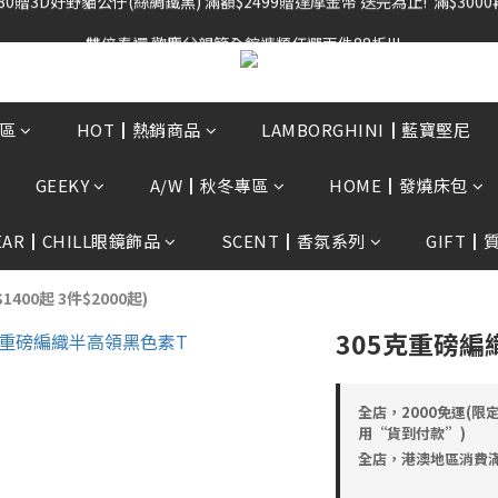
雙倍奉還 歡慶父親節全館褲類任選兩件88折!!!    
雙倍奉還 歡慶父親節全館褲類任選兩件88折!!!    
0贈3D好野貓公仔(絲綢鐵黑) 滿額$2499贈達摩金幣 送完為止!  滿$300
雙倍奉還 歡慶父親節全館褲類任選兩件88折!!!    
區
HOT┃熱銷商品
LAMBORGHINI┃藍寶堅尼
GEEKY
A/W┃秋冬專區
HOME┃發燒床包
EAR┃CHILL眼鏡飾品
SCENT┃香氛系列
GIFT┃
00起 3件$2000起)
305克重磅編
全店，2000免運(限
用“貨到付款”)
全店，港澳地區消費滿