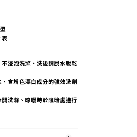
版型
寸表
、不浸泡洗滌、洗後請脫水脫乾
水、含增色漂白成分的強效洗劑
分開洗滌、晾曬時於陰暗處進行