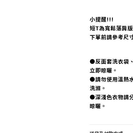
小提醒!!!
短T為寬鬆落肩
下單前請參考尺
●反面套洗衣袋
立即晾曬。
●請勿使用溫熱
洗滌。
●深淺色衣物請
晾曬。