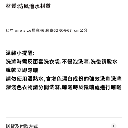
材質:防風潑水材質
尺寸:one size
肩寬46
胸寬62 衣長67 cm公分
溫馨小提醒:
洗滌時需反面套洗衣袋.不侵泡洗滌.洗後請脫水
脫乾立即晾曬
請勿使用溫熱水,含增色漂白成份的強效洗劑洗滌
深淺色衣物請分開洗滌,晾曬時於陰暗處進行晾曬
送貨及付款方式