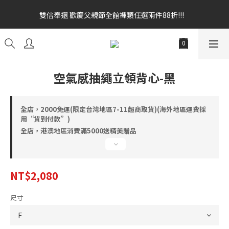
雙倍奉還 歡慶父親節全館褲類任選兩件88折!!!    
雙倍奉還 歡慶父親節全館褲類任選兩件88折!!!    
全館消費滿額$1680贈3D好野貓公仔(絲綢鐵黑) 滿額$2499贈達摩
金幣 送完為止!  滿$3000再贈現金卷$300元
雙倍奉還 歡慶父親節全館褲類任選兩件88折!!!    
空氣感抽繩立領背心-黑
全店，2000免運(限定台灣地區7-11超商取貨)(海外地區運費採
用“貨到付款”)
全店，港澳地區消費滿5000送精美贈品
NT$2,080
尺寸