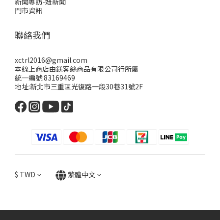
新聞專訪-妞新聞
門市資訊
聯絡我們
xctrl2016@gmail.com
本線上商店由鎂客絲商品有限公司行所屬
統一編號:83169469
地址:新北市三重區光復路一段30巷31號2F
$
TWD
繁體中文