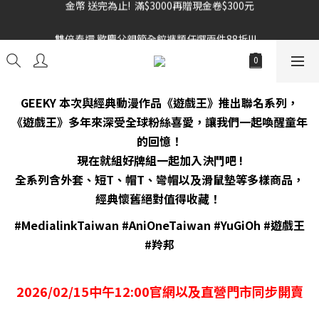
雙倍奉還 歡慶父親節全館褲類任選兩件88折!!!    
雙倍奉還 歡慶父親節全館褲類任選兩件88折!!!    
GEEKY 本次與經典動漫作品《遊戲王》推出聯名系列，
《遊戲王》多年來深受全球粉絲喜愛，讓我們一起喚醒童年
的回憶！
現在就組好牌組一起加入決鬥吧 !
全系列含外套、短T、帽T、彎帽以及滑鼠墊等多樣商品，
經典懷舊絕對值得收藏！
#MedialinkTaiwan #AniOneTaiwan #YuGiOh #遊戲王
#羚邦
2026/02/15中午12:00官網以及直營門市同步開賣