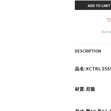
ADD TO CART
Share
DESCRIPTION
品名:XCTRL 25
材質:尼龍