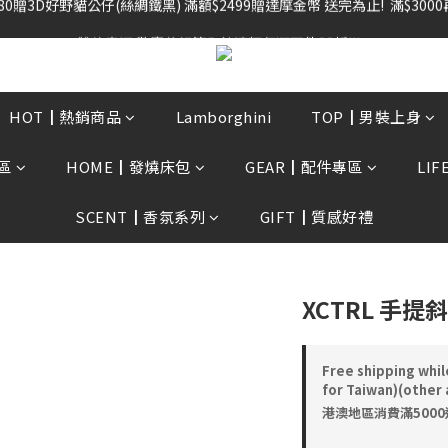
雙倍奉還 歡慶父親節全館褲類任選兩件88折!!!    
雙倍奉還 歡慶父親節全館褲類任選兩件88折!!!    
HOT┃熱銷商品
Lamborghini
TOP┃男裝上身
區
HOME┃發燒床包
GEAR┃配件專區
LI
SCENT┃香氛系列
GIFT┃質感好禮
XCTRL 手提
Free shipping whil
for Taiwan)(other 
港澳地區消費滿5000送