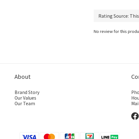
No review for this produ
About
Co
Brand Story
Pho
Our Values
Hou
Our Team
Mai