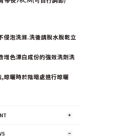
 背帶長76CM(可自行調節)
不侵泡洗滌.洗後請脫水脫乾立
,含增色漂白成份的強效洗劑洗
洗,晾曬時於陰暗處進行晾曬
ENT
WS