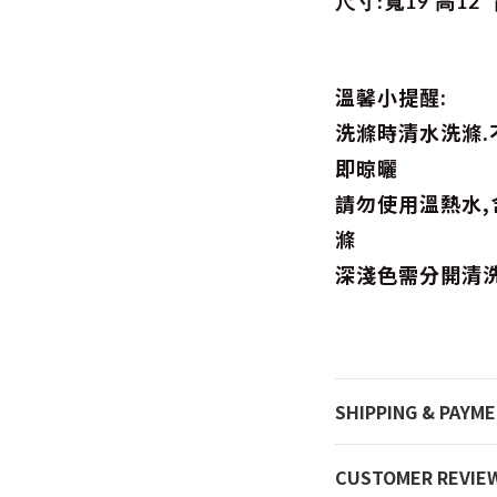
尺寸:寬19 高12
溫馨小提醒:
洗滌時清水洗滌.
即晾曬
請勿使用溫熱水
滌
深淺色需分開清
SHIPPING & PAYM
CUSTOMER REVIE