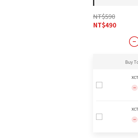
NT$590
NT$490
Buy T
XC
XC