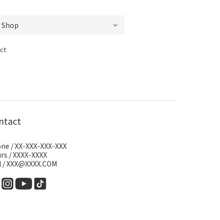
ct
ntact
ne / XX-XXX-XXX-XXX
rs / XXXX-XXXX
l / XXX@XXXX.COM