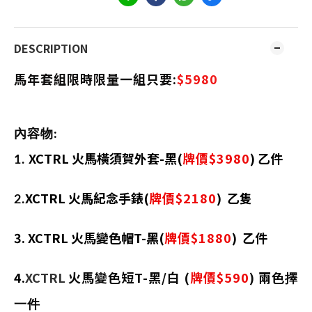
DESCRIPTION
馬年套組限時限量一組只要:
$5980
內容物:
XCTRL 火馬橫須賀外套-黑(
牌價
$3980
) 乙件
1.
XCTRL 火馬紀念手錶
(
牌價
$2180
) 乙隻
2.
3.
XCTRL 火馬變色帽T-黑
(
牌價
$1880
) 乙件
4.
XCTRL
火馬變色短T-黑/白 (
牌價
$590
) 兩色
擇
一件