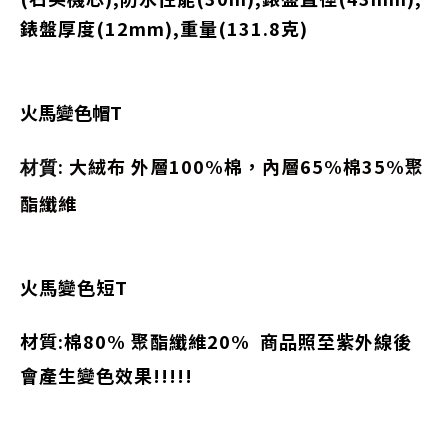
錶盤厚度(12mm),重量(131.8克)
火馬變色帽T
: 大絨布 外層100%棉，內層65%棉35%聚
材質
酯纖維
火馬變色短T
材質:棉80% 聚酯纖維20% 商品照至紫外線後
會產生變色效果!!!!!