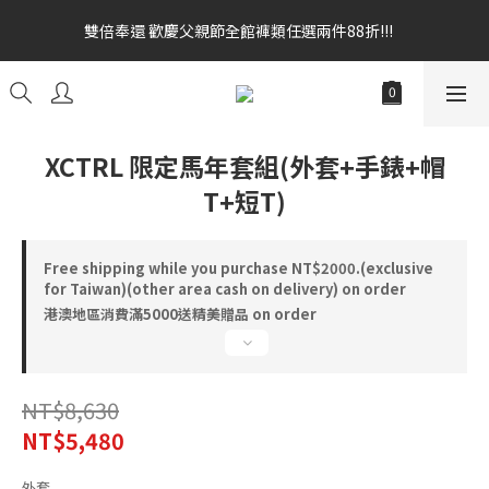
雙倍奉還 歡慶父親節全館褲類任選兩件88折!!!    
雙倍奉還 歡慶父親節全館褲類任選兩件88折!!!    
全館消費滿額$1680贈3D好野貓公仔(絲綢鐵黑) 滿額$2499贈達摩
金幣 送完為止!  滿$3000再贈現金卷$300元
雙倍奉還 歡慶父親節全館褲類任選兩件88折!!!    
XCTRL 限定馬年套組(外套+手錶+帽
T+短T)
Free shipping while you purchase NT$2000.(exclusive
for Taiwan)(other area cash on delivery) on order
港澳地區消費滿5000送精美贈品 on order
NT$8,630
NT$5,480
外套