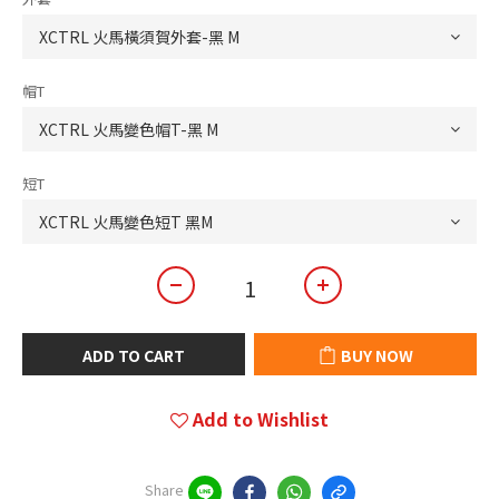
帽T
短T
ADD TO CART
BUY NOW
Add to Wishlist
Share