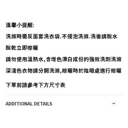
溫馨小提醒:
洗滌時需反面套洗衣袋.不侵泡洗滌.洗後請脫水
脫乾立即晾曬
請勿使用溫熱水,含增色漂白成份的強效洗劑洗滌
深淺色衣物請分開洗滌,晾曬時於陰暗處進行晾曬
下單前請參考下方尺寸表
ADDITIONAL DETAILS