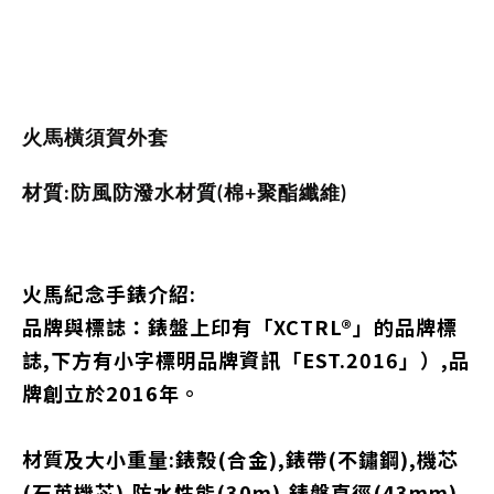
火馬橫須賀外套
材質:防風防潑水材質(棉+聚酯纖維)
火馬紀念手錶
介紹:
品牌與標誌
：錶盤上印有「XCTRL®」的品牌標
誌,下方有小字標明品牌資訊「EST.2016」）,品
牌創立於2016年。
材質及大小重量:錶殼(合金),錶帶(不鏽鋼),機芯
(石英機芯),防水性能(30m),錶盤直徑(43mm),