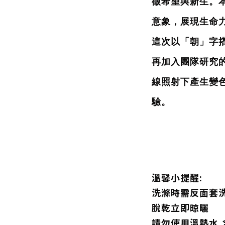
徵希望與新生。
意象，展現生命
這次以「朝」字
再加入團隊研究
線照射下產生變
驗。
溫馨小提醒:
洗滌時需反面套洗
脫乾立即晾曬
請勿使用溫熱水