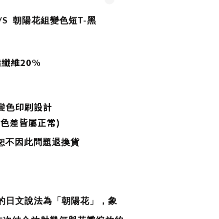
S/S
朝陽花組變色短T-黑
酯纖維20%
變色印刷設計
色差皆屬正常)
 恕不因此問題退換貨
葵的日文說法為「朝陽花」，象