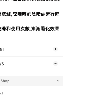
開洗滌,晾曬時於陰暗處進行晾
洗滌和使用次數,漸漸退化效果
ENT
WS
ct