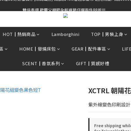
雙倍奉還 歡慶父親節全館褲類任選兩件88折!!!    
雙倍奉還 歡慶父親節全館褲類任選兩件88折!!!    
0贈3D好野貓公仔(絲綢鐵黑) 滿額$2499贈達摩金幣 送完為止!  滿$300
雙倍奉還 歡慶父親節全館褲類任選兩件88折!!!    
HOT┃熱銷商品
Lamborghini
TOP┃男裝上身
區
HOME┃發燒床包
GEAR┃配件專區
LI
SCENT┃香氛系列
GIFT┃質感好禮
XCTRL 朝陽
紫外線變色印刷設計
Free shipping whil