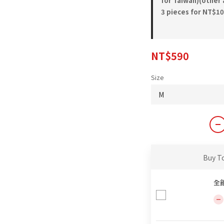
for Taiwan)(other 
3 pieces for NT$1
NT$590
Size
Buy T
全