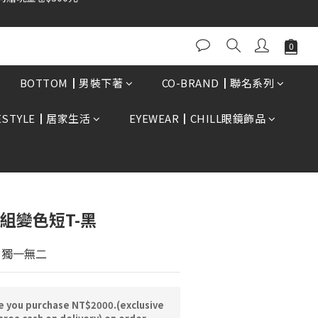
0再贈現金卷$300元
BUY NOW
BOTTOM┃男裝下著
CO-BRAND┃聯名系列
FESTYLE┃居家生活
EYEWEAR┃CHILL眼鏡飾品
花組變色短T-黑
 獨一無二
e you purchase NT$2000.(exclusive