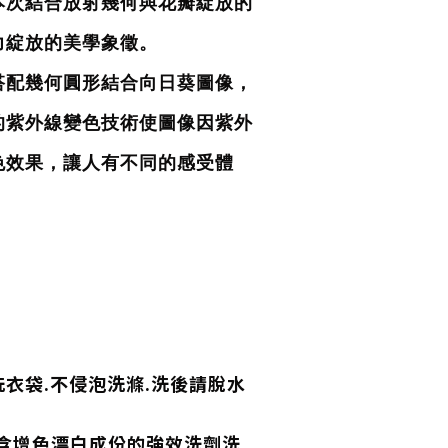
本次結合放射幾何與花瓣綻放的
力綻放的美學象徵。
搭配幾何圓形結合向日葵圖像，
的紫外線變色技術使圖像因紫外
色效果，讓人有不同的感受體
衣袋.不侵泡洗滌.洗後請脫水
,含增色漂白成份的強效洗劑洗