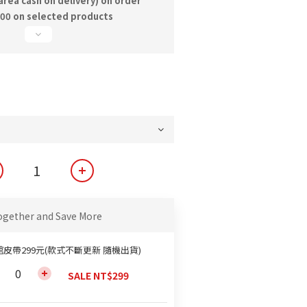
area cash on delivery) on order
000 on selected products
ogether and Save More
館皮帶299元(款式不斷更新 隨機出貨)
SALE NT$299