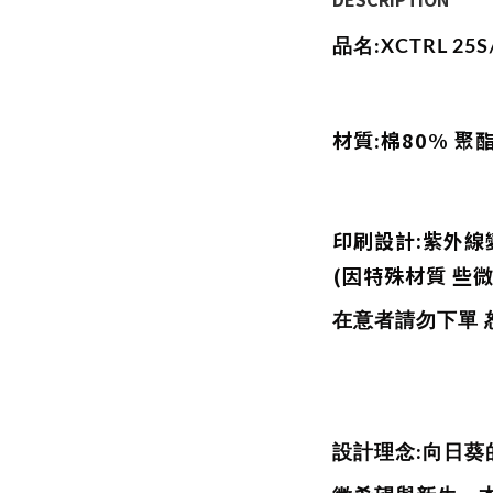
品名:XCTRL 25
材質:棉80% 聚
印刷設計:
紫外線
(因特殊材質
些微
在意者請勿下單
設計理念:向日