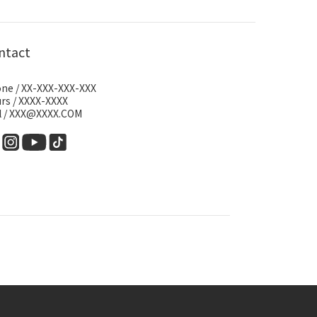
ntact
ne / XX-XXX-XXX-XXX
rs / XXXX-XXXX
l / XXX@XXXX.COM