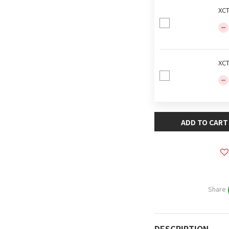
XC
XC
ADD TO CART
Share
DESCRIPTION