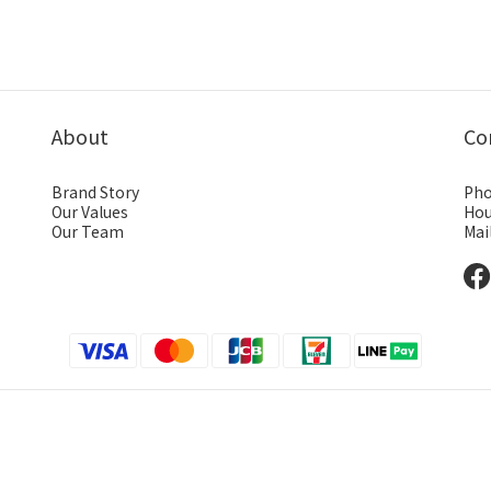
About
Co
Brand Story
Pho
Our Values
Hou
Our Team
Mai