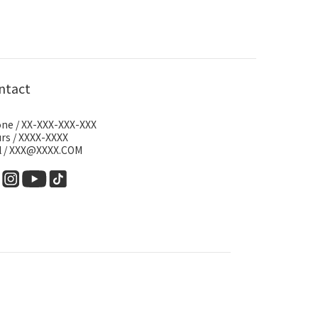
ntact
ne / XX-XXX-XXX-XXX
rs / XXXX-XXXX
l / XXX@XXXX.COM