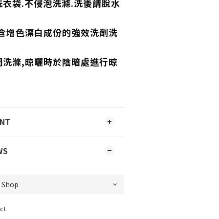
衣袋.不侵泡洗滌.洗後請脫水
,含增色漂白成份的強效洗劑洗
開洗滌,晾曬時於陰暗處進行晾
ENT
WS
ct