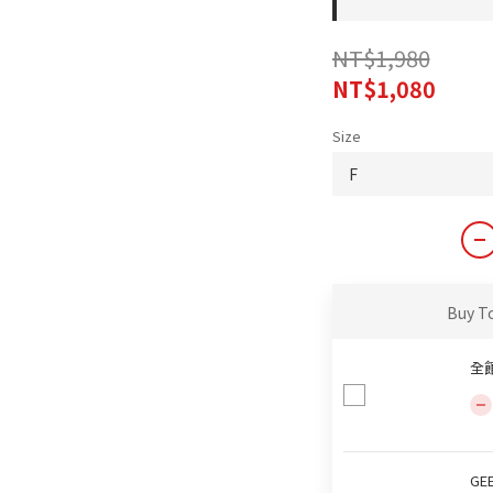
NT$1,980
NT$1,080
Size
Buy T
全
GE