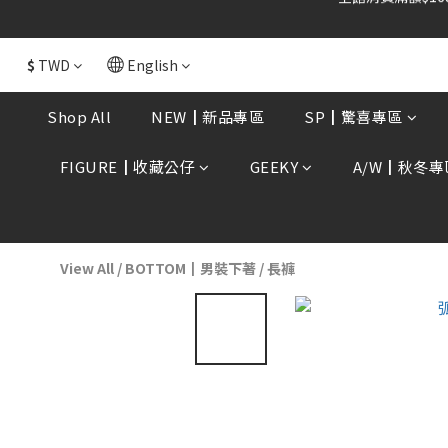
全館消費滿額$168
$
TWD
English
Shop All
NEW┃新品專區
SP┃驚喜專區
FIGURE┃收藏公仔
GEEKY
A/W┃秋冬專
View All
/
BOTTOM┃男裝下著
/
長褲