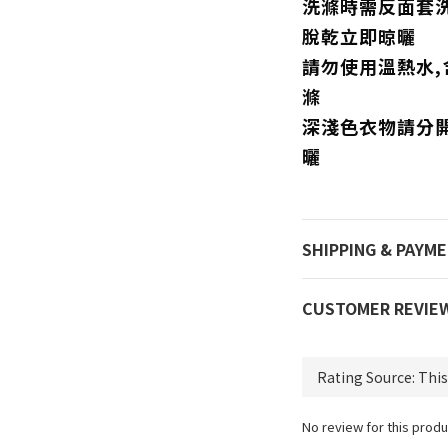
洗滌時需反面套洗
脫乾立即晾曬
請勿使用溫熱水
滌
深淺色衣物請分
曬
SHIPPING & PAYM
CUSTOMER REVIE
No review for this produ