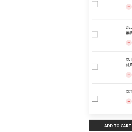
DE
無
XC
註
XC
ADD TO CART