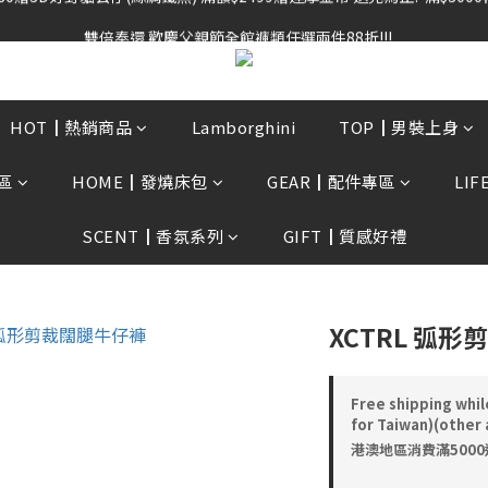
雙倍奉還 歡慶父親節全館褲類任選兩件88折!!!    
雙倍奉還 歡慶父親節全館褲類任選兩件88折!!!    
0贈3D好野貓公仔(絲綢鐵黑) 滿額$2499贈達摩金幣 送完為止!  滿$300
雙倍奉還 歡慶父親節全館褲類任選兩件88折!!!    
HOT┃熱銷商品
Lamborghini
TOP┃男裝上身
區
HOME┃發燒床包
GEAR┃配件專區
LI
SCENT┃香氛系列
GIFT┃質感好禮
XCTRL 弧
Free shipping whil
for Taiwan)(other 
港澳地區消費滿5000送