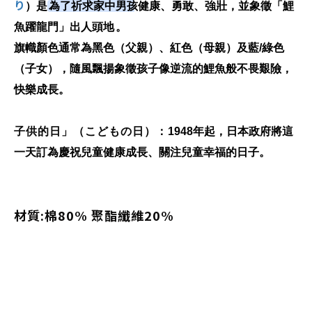
り
）是
為了祈求家中男孩健康、勇敢、強壯，並象徵「鯉
魚躍龍門」出人頭地
。
旗幟顏色通常為黑色（父親）、紅色（母親）及藍/綠色
（子女），隨風飄揚象徵孩子像逆流的鯉魚般不畏艱險，
快樂成長。
子供的日」（こどもの日）
：
1948年起，日本政府將這
一天訂為慶祝兒童健康成長、關注兒童幸福的日子。
材質:棉80% 聚酯纖維20%