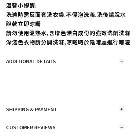
溫馨小提醒:
洗滌時需反面套洗衣袋.不侵泡洗滌.洗後請脫水
脫乾立即晾曬
請勿使用溫熱水,含增色漂白成份的強效洗劑洗滌
深淺色衣物請分開洗滌,晾曬時於陰暗處進行晾曬
ADDITIONAL DETAILS
SHIPPING & PAYMENT
CUSTOMER REVIEWS