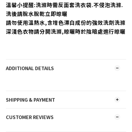
溫馨小提醒:洗滌時需反面套洗衣袋.不侵泡洗滌.
洗後請脫水脫乾立即晾曬
請勿使用溫熱水,含增色漂白成份的強效洗劑洗滌
深淺色衣物請分開洗滌,晾曬時於陰暗處進行晾曬
ADDITIONAL DETAILS
SHIPPING & PAYMENT
CUSTOMER REVIEWS