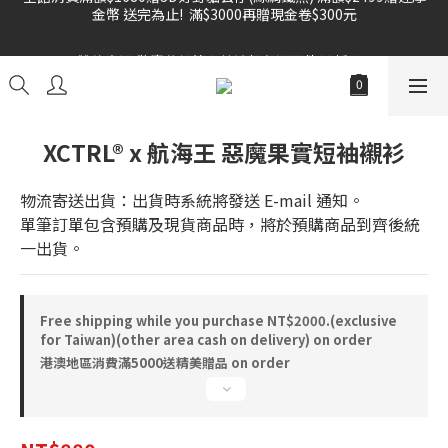
金幣 送完為止!  滿$3000再贈現金卷$300元
雙倍奉還 歡慶父親節全館褲類任選兩件88折!!!    
雙倍奉還 歡慶父親節全館褲類任選兩件88折!!!    
XCTRL® x 航海王 惡魔果實短袖襯衫
物流寄送出貨：出貨時系統將發送 E-mail 通知。
單筆訂單包含預購及現貨商品時，將於預購商品到齊後統
一出貨。
Free shipping while you purchase NT$2000.(exclusive
for Taiwan)(other area cash on delivery) on order
港澳地區消費滿5000送精美贈品 on order