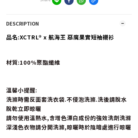
DESCRIPTION
品名:XCTRL® x 航海王 惡魔果實短袖襯衫
材質:100%聚酯纖維
溫馨小提醒:
洗滌時需反面套洗衣袋.不侵泡洗滌.洗後請脫水
脫乾立即晾曬
請勿使用溫熱水,含增色漂白成份的強效洗劑洗滌
深淺色衣物請分開洗滌,晾曬時於陰暗處進行晾曬