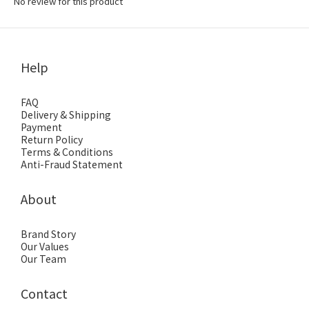
No review for this product
Help
FAQ
Delivery & Shipping
Payment
Return Policy
Terms & Conditions
Anti-Fraud Statement
About
Brand Story
Our Values
Our Team
Contact