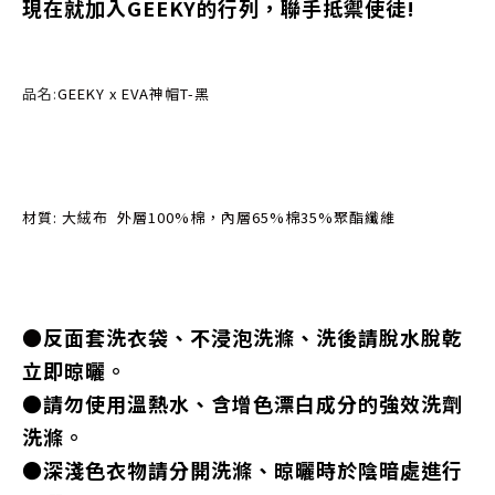
現在就加入GEEKY的行列，聯手抵禦使徒!
品名:
GEEKY x EVA神帽T-黑
材質: 大絨布 外層100%棉，內層65%棉35%聚酯纖維
●
反面套洗衣袋、不浸泡洗滌、洗後請脫水脫乾
立即晾曬。
●請勿使用溫熱水、含增色漂白成分的強效洗劑
洗滌。
●深淺色衣物請分開洗滌、晾曬時於陰暗處進行