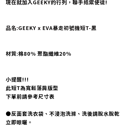
現在就加入GEEKY的行列，聯手抵禦使徒!
品名:
GEEKY x EVA暴走初號機短T-黑
材質:棉80% 聚酯纖維20%
小提醒!!!
此短T為寬鬆落肩版型
下單前請參考尺寸表
●反面套洗衣袋、不浸泡洗滌、洗後請脫水脫乾
立即晾曬。