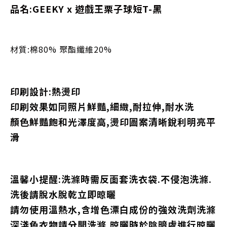
品名:
GEEKY x 遊戲王栗子球短T-黑
材質:棉80% 聚酯纖維20%
印刷設計:熱燙印
印刷效果如同照片鮮豔,細緻,耐拉伸,耐水洗
顏色鮮豔飽和光澤度高,燙印圖案清晰銳利明亮平
滑
溫馨小提醒:洗滌時需反面套洗衣袋.不侵泡洗滌.
洗後請脫水脫乾立即晾曬
請勿使用溫熱水,含增色漂白成份的強效洗劑洗滌
深淺色衣物請分開洗滌,晾曬時於陰暗處進行晾曬