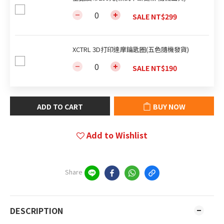
SALE NT$299
XCTRL 3D打印達摩鑰匙圈(五色隨機發貨)
SALE NT$190
ADD TO CART
BUY NOW
Add to Wishlist
Share
DESCRIPTION