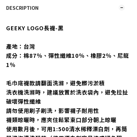
DESCRIPTION
GEEKY LOGO長襪-黑
產地：台灣
成分：棉87％、彈性纖維10％、橡膠2％、尼龍
1％
毛巾底襪款請翻面洗滌，避免髒污淤積
洗衣機洗滌時，建議放置於洗衣袋內，避免拉扯
破壞彈性纖維
請勿使用刷子刷洗，影響襪子耐用性
襪類晾曬時，應夾住鬆緊束口部分朝上晾曬
使用數月後，可用1:500清水稀釋漂白劑，再簡