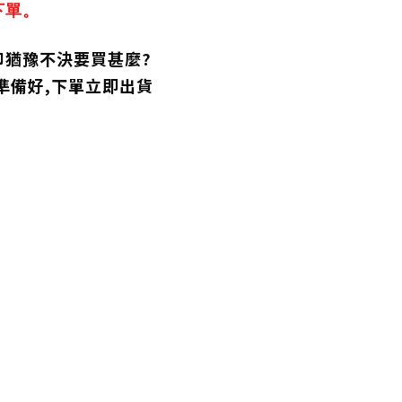
下單。
卻猶豫不決要買甚麼?
您準備好,下單立即出貨
: