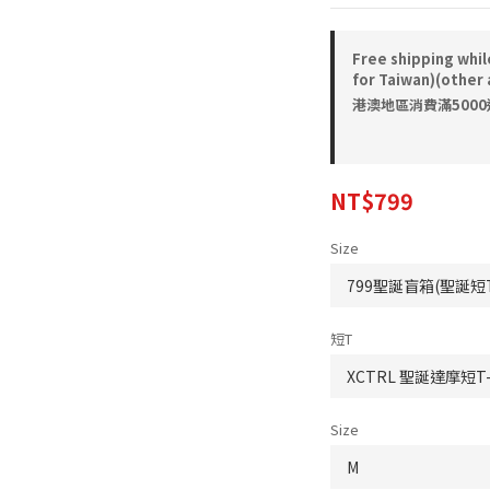
Free shipping whil
for Taiwan)(other 
港澳地區消費滿5000送
NT$799
Size
短T
Size