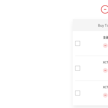
Buy T
全
XC
XC