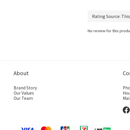
No review for this produ
About
Co
Brand Story
Pho
Our Values
Hou
Our Team
Mai