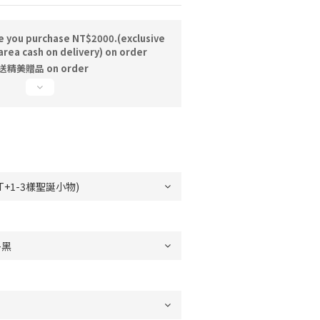
e you purchase NT$2000.(exclusive
area cash on delivery) on order
精美贈品 on order