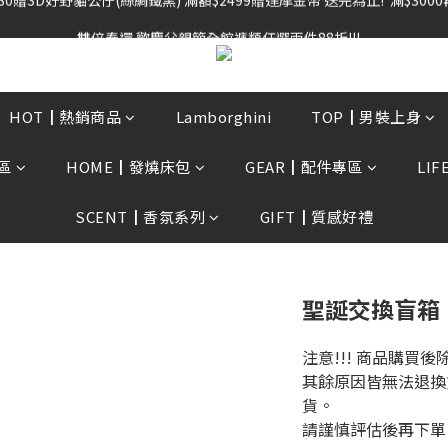
雙倍奉還 歡慶父親節全館褲類任選兩件88折!!!    
雙倍奉還 歡慶父親節全館褲類任選兩件88折!!!    
0贈3D好野貓公仔(絲綢鐵黑) 滿額$2499贈達摩金幣 送完為止!  滿$300
雙倍奉還 歡慶父親節全館褲類任選兩件88折!!!    
HOT┃熱銷商品
Lamborghini
TOP┃男裝上身
區
HOME┃發燒床包
GEAR┃配件專區
LI
SCENT┃香氛系列
GIFT┃質感好禮
聖誕交換盲箱
注意!!! 商品購買
其餘原因皆無法退換
貨。
請謹慎評估後再下單