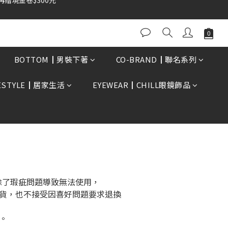
0再贈現金卷$300元
BUY NOW
BOTTOM┃男裝下著
CO-BRAND┃聯名系列
FESTYLE┃居家生活
EYEWEAR┃CHILL眼鏡飾品
後除了瑕疵問題導致無法使用，
貨，也不接受因喜好問題要求退換
。