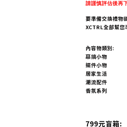
請謹慎評估後再
要準備交換禮物
XCTRL全部幫
內容物類別:
惡搞小物
擺件小物
居家生活
潮流配件
香氛系列
799元盲箱