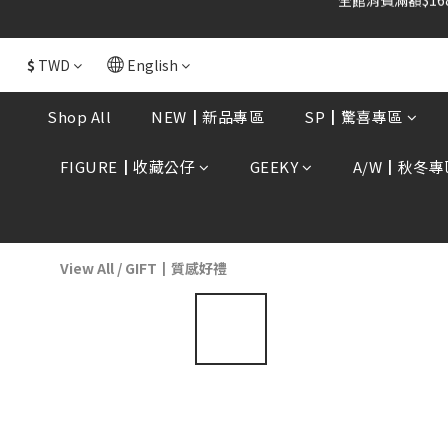
全館消費滿額$168
$
TWD
English
Shop All
NEW┃新品專區
SP┃驚喜專區
FIGURE┃收藏公仔
GEEKY
A/W┃秋冬專
View All
/
GIFT┃質感好禮