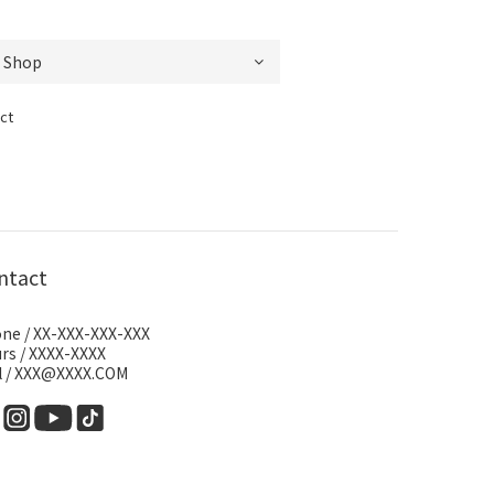
ct
ntact
ne / XX-XXX-XXX-XXX
rs / XXXX-XXXX
l / XXX@XXXX.COM