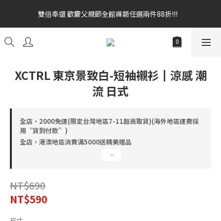
雙倍奉還 歡慶父親節全館褲類任選兩件88折!!!    
雙倍奉還 歡慶父親節全館褲類任選兩件88折!!!    
全館消費滿額$1680贈3D好野貓公仔(絲綢鐵黑) 滿額$2499贈達摩
金幣 送完為止!  滿$3000再贈現金卷$300元
雙倍奉還 歡慶父親節全館褲類任選兩件88折!!!    
XCTRL 東京景致白-短袖襯衫┃涼感 潮
流 日式
全店，2000免運(限定台灣地區7-11超商取貨)(海外地區運費採
用“貨到付款”)
全店，港澳地區消費滿5000送精美贈品
NT$690
NT$590
尺寸