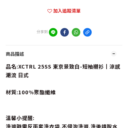
加入追蹤清單
分享到
商品描述
品名:XCTRL 25SS 東京景致白-短袖襯衫┃涼感
潮流 日式
材質:100%聚酯纖維
溫馨小提醒:
洗滌時需反面套洗衣袋.不侵泡洗滌.洗後請脫水