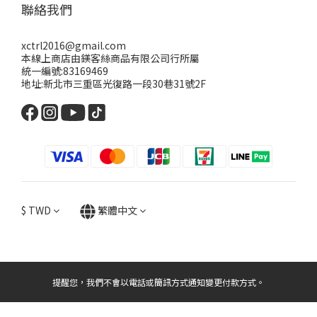
聯絡我們
xctrl2016@gmail.com
本線上商店由鎂客絲商品有限公司行所屬
統一編號:83169469
地址:新北市三重區光復路一段30巷31號2F
$
TWD
繁體中文
提醒您，我們不會以電話或簡訊方式通知變更付款方式。