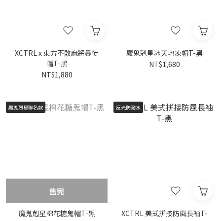
XCTRL x 東方不敗麻將暴徒
魔鬼剋星冰天地凍帽T-黑
帽T-黑
NT$1,680
NT$1,880
魔鬼剋星聯名款
反光防潑水
售完
魔鬼剋星棉花糖鬼帽T-黑
XCTRL 美式拼接防風長袖T-