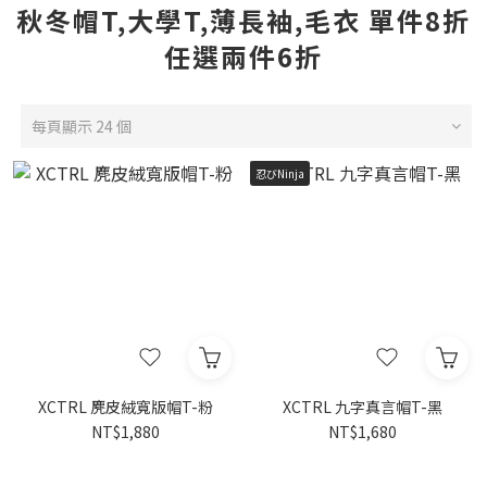
秋冬帽T,大學T,薄長袖,毛衣 單件8折
任選兩件6折
每頁顯示 24 個
忍びNinja
XCTRL 麂皮絨寬版帽T-粉
XCTRL 九字真言帽T-黑
NT$1,880
NT$1,680