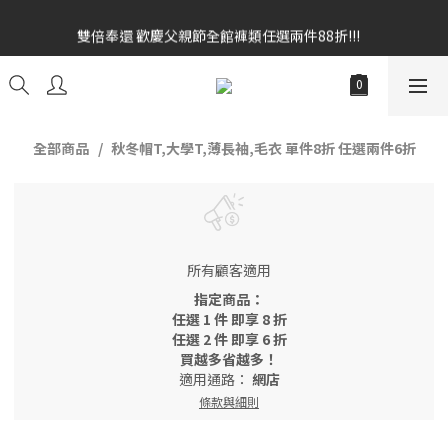
雙倍奉還 歡慶父親節全館褲類任選兩件88折!!!    
雙倍奉還 歡慶父親節全館褲類任選兩件88折!!!    
全館消費滿額$1680贈3D好野貓公仔(絲綢鐵黑) 滿額$2499贈達摩
金幣 送完為止!  滿$3000再贈現金卷$300元
雙倍奉還 歡慶父親節全館褲類任選兩件88折!!!    
全部商品
秋冬帽T,大學T,薄長袖,毛衣 單件8折 任選兩件6折
所有顧客適用
指定商品：
任選 1 件 即享 8 折
任選 2 件 即享 6 折
買越多省越多！
適用通路：
網店
條款與細則