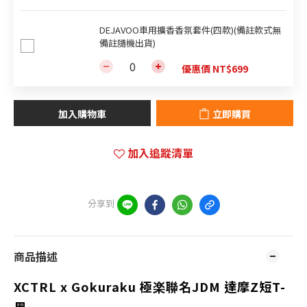
DEJAVOO車用擴香香氛套件(四款)(備註款式無
備註隨機出貨)
優惠價 NT$699
加入購物車
立即購買
加入追蹤清單
分享到
商品描述
XCTRL x Gokuraku 極楽聯名JDM
達摩Z短T-