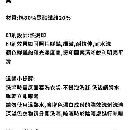
黑
材質:棉80%聚酯纖維20%
印刷設計:熱燙印
印刷效果如同照片鮮豔,細緻,耐拉伸,耐水洗
顏色鮮豔飽和光澤度高,燙印圖案清晰銳利明亮平
滑
溫馨小提醒:
洗滌時需反面套洗衣袋.不侵泡洗滌.洗後請脫水
脫乾立即晾曬
請勿使用溫熱水,含增色漂白成份的強效洗劑洗滌
深淺色衣物請分開洗滌,晾曬時於陰暗處進行晾曬