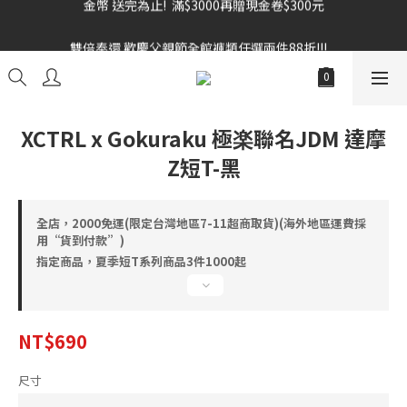
雙倍奉還 歡慶父親節全館褲類任選兩件88折!!!    
雙倍奉還 歡慶父親節全館褲類任選兩件88折!!!    
XCTRL x Gokuraku 極楽聯名JDM 達摩
Z短T-黑
全店，2000免運(限定台灣地區7-11超商取貨)(海外地區運費採
用“貨到付款”)
指定商品，夏季短T系列商品3件1000起
NT$690
尺寸