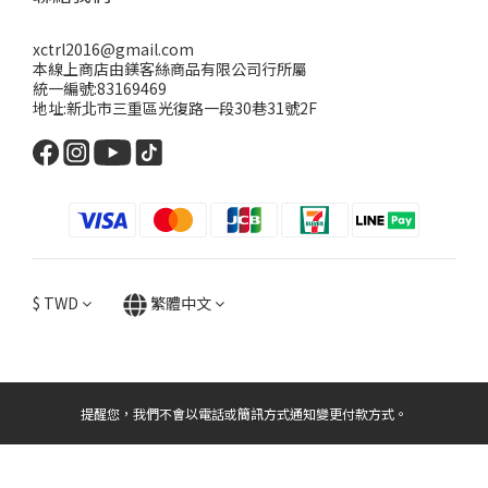
xctrl2016@gmail.com
本線上商店由鎂客絲商品有限公司行所屬
統一編號:83169469
地址:新北市三重區光復路一段30巷31號2F
$
TWD
繁體中文
提醒您，我們不會以電話或簡訊方式通知變更付款方式。