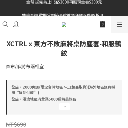
雙倍奉還 歡慶父親節全館褲類任選兩件88折!!!    
雙倍奉還 歡慶父親節全館褲類任選兩件88折!!!    
全館消費滿額$1680贈3D好野貓公仔(絲綢鐵黑) 滿額$2499贈達摩
金幣 送完為止!  滿$3000再贈現金卷$300元
雙倍奉還 歡慶父親節全館褲類任選兩件88折!!!    
XCTRL x 東方不敗麻將桌防塵套-和服鶴
紋
桌布/麻將布兩相宜
全店，2000免運(限定台灣地區7-11超商取貨)(海外地區運費採
用“貨到付款”)
全店，港澳地區消費滿5000送精美贈品
NT$690