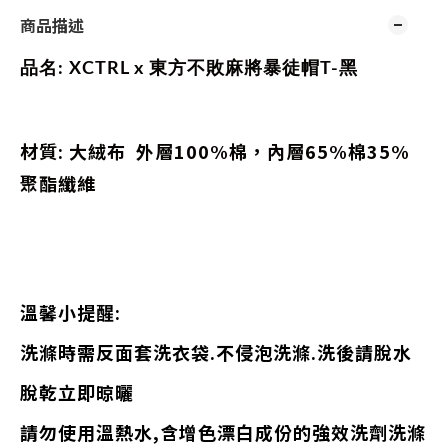
商品描述
品名: XCTRL x 東方不敗麻將
暴徒
帽T-黑
材質: 大絨布 外層100%棉，內層65%棉35%
聚酯纖維
溫馨小提醒:
洗滌時需反面套洗衣袋.不侵泡洗滌.洗後請脫水
脫乾立即晾曬
請勿使用溫熱水,含增色漂白成份的強效洗劑洗滌