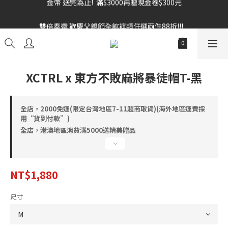
雙倍奉還 歡慶父親節全館褲類任選兩件88折!!!    
雙倍奉還 歡慶父親節全館褲類任選兩件88折!!!    
XCTRL x 東方不敗麻將暴徒帽T-黑
全店，2000免運(限定台灣地區7-11超商取貨)(海外地區運費採
用“貨到付款”)
全店，港澳地區消費滿5000送精美贈品
NT$1,880
尺寸