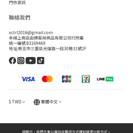
門市資訊
聯絡我們
xctrl2016@gmail.com
本線上商店由鎂客絲商品有限公司行所屬
統一編號:83169469
地址:新北市三重區光復路一段30巷31號2F
$
TWD
繁體中文
提醒您，我們不會以電話或簡訊方式通知變更付款方式。