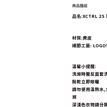
商品描述
品名:XCTRL 25
材質:麂皮
細節工藝: LOG
溫馨小提醒:
洗滌時需反面套洗
脫乾立即晾曬
請勿使用溫熱水
滌
深淺色衣物請分