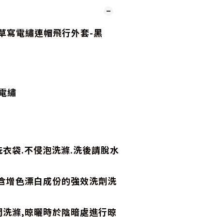
草寫電繡連帽飛行外套-黑
O電繡
衣袋.不侵泡洗滌.洗後請脫水
,含增色漂白成份的強效洗劑洗
開洗滌,晾曬時於陰暗處進行晾