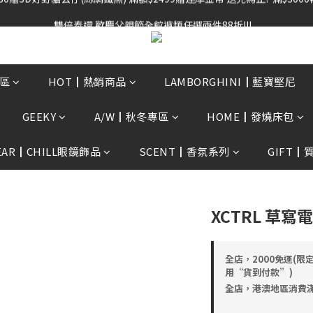
雙倍奉還 歡慶父親節全館褲類任選兩件88折!!!    
雙倍奉還 歡慶父親節全館褲類任選兩件88折!!!    
0贈3D好野貓公仔(絲綢鐵黑) 滿額$2499贈達摩金幣 送完為止!  滿$300
雙倍奉還 歡慶父親節全館褲類任選兩件88折!!!    
區
HOT┃熱銷商品
LAMBORGHINI┃藍寶堅尼
GEEKY
A/W┃秋冬專區
HOME┃發燒床包
EAR┃CHILL眼鏡飾品
SCENT┃香氛系列
GIFT┃
XCTRL 草
全店，2000免運(限
用“貨到付款”)
全店，港澳地區消費滿