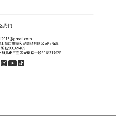
絡我們
rl2016@gmail.com
線上商店由鎂客絲商品有限公司行所屬
編號:83169469
:新北市三重區光復路一段30巷31號2F