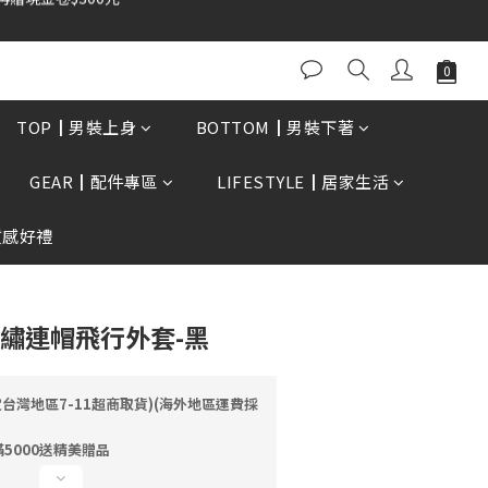
0再贈現金卷$300元
立即購買
TOP┃男裝上身
BOTTOM┃男裝下著
GEAR┃配件專區
LIFESTYLE┃居家生活
質感好禮
寫電繡連帽飛行外套-黑
定台灣地區7-11超商取貨)(海外地區運費採
5000送精美贈品