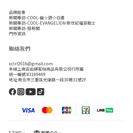
品牌故事
新聞專訪-COOL-幽☆遊☆白書
新聞專訪-COOL-EVANGELION 新世紀福音戰士
新聞專訪-妞新聞
門市資訊
聯絡我們
xctrl2016@gmail.com
本線上商店由鎂客絲商品有限公司行所屬
統一編號:83169469
地址:新北市三重區光復路一段30巷31號2F
$
TWD
繁體中文