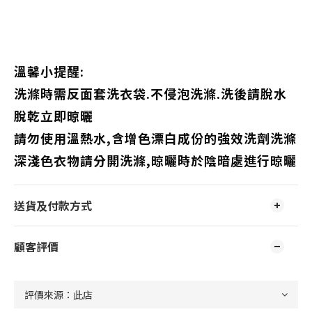
溫馨小提醒:
洗滌時需反面套洗衣袋.不侵泡洗滌.洗後請脫水
脫乾立即晾曬
請勿使用溫熱水,含增色漂白成份的強效洗劑洗滌
深淺色衣物請分開洗滌,晾曬時於陰暗處進行晾曬
送貨及付款方式
顧客評價