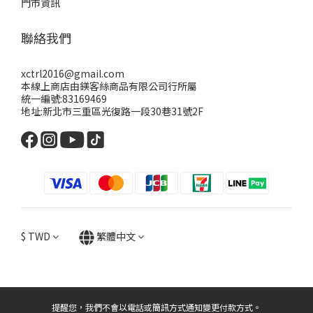
門市資訊
聯絡我們
xctrl2016@gmail.com
本線上商店由鎂客絲商品有限公司行所屬
統一編號:83169469
地址:新北市三重區光復路一段30巷31號2F
$
TWD
繁體中文
提醒您，我們不會以電話或簡訊方式通知變更付款方式。