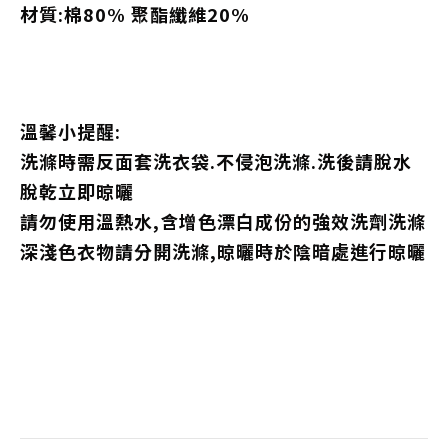
材質:棉80% 聚酯纖維20%
溫馨小提醒:
洗滌時需反面套洗衣袋.不侵泡洗滌.洗後請脫水
脫乾立即晾曬
請勿使用溫熱水,含增色漂白成份的強效洗劑洗滌
深淺色衣物請分開洗滌,晾曬時於陰暗處進行晾曬