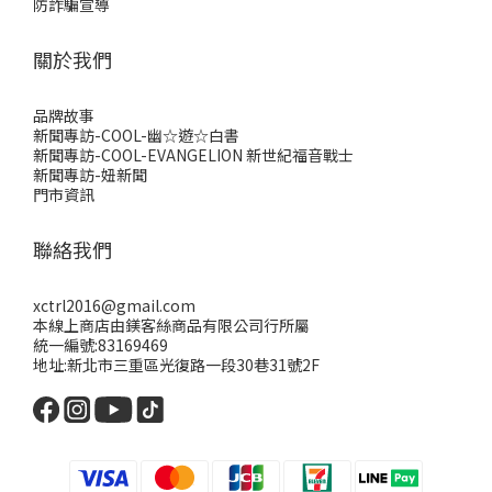
防詐騙宣導
關於我們
品牌故事
新聞專訪-COOL-幽☆遊☆白書
新聞專訪-COOL-EVANGELION 新世紀福音戰士
新聞專訪-妞新聞
門市資訊
聯絡我們
xctrl2016@gmail.com
本線上商店由鎂客絲商品有限公司行所屬
統一編號:83169469
地址:新北市三重區光復路一段30巷31號2F