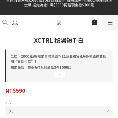
金幣 送完為止!  滿$3000再贈現金卷$300元
雙倍奉還 歡慶父親節全館褲類任選兩件88折!!!    
雙倍奉還 歡慶父親節全館褲類任選兩件88折!!!    
XCTRL 秘湯短T-白
全店，2000免運(限定台灣地區7-11超商取貨)(海外地區運費採
用“貨到付款”)
指定商品，夏季短T系列商品3件1000起
NT$590
尺寸