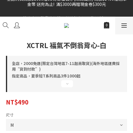
金幣 送完為止!  滿$3000再贈現金卷$300元
雙倍奉還 歡慶父親節全館褲類任選兩件88折!!!    
雙倍奉還 歡慶父親節全館褲類任選兩件88折!!!    
XCTRL 福氣不倒翁背心-白
全店，2000免運(限定台灣地區7-11超商取貨)(海外地區運費採
用“貨到付款”)
指定商品，夏季短T系列商品3件1000起
NT$490
尺寸