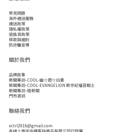
常見問題
海外運送服務
運送政策
隱私權政策
退換貨政策
條款與細則
防詐騙宣導
關於我們
品牌故事
新聞專訪-COOL-幽☆遊☆白書
新聞專訪-COOL-EVANGELION 新世紀福音戰士
新聞專訪-妞新聞
門市資訊
聯絡我們
xctrl2016@gmail.com
本線上商店由鎂客絲商品有限公司行所屬