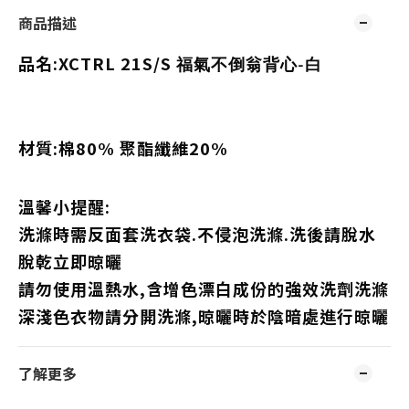
商品描述
品名:XCTRL 21S/S
福氣不倒翁背心-白
材質:棉80% 聚酯纖維20%
溫馨小提醒:
洗滌時需反面套洗衣袋.不侵泡洗滌.洗後請脫水
脫乾立即晾曬
請勿使用溫熱水,含增色漂白成份的強效洗劑洗滌
深淺色衣物請分開洗滌,晾曬時於陰暗處進行晾曬
了解更多