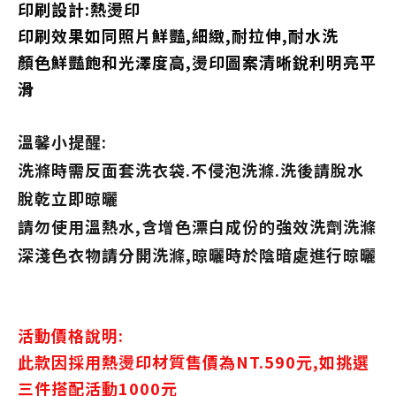
印刷設計:熱燙印
印刷效果如同照片鮮豔,細緻,耐拉伸,耐水洗
顏色鮮豔飽和光澤度高,燙印圖案清晰銳利明亮平
滑
溫馨小提醒:
洗滌時需反面套洗衣袋.不侵泡洗滌.洗後請脫水
脫乾立即晾曬
請勿使用溫熱水,含增色漂白成份的強效洗劑洗滌
深淺色衣物請分開洗滌,晾曬時於陰暗處進行晾曬
活動價格說明:
此款因採用熱燙印材質售價為NT.590元,如挑選
三件搭配活動1000元