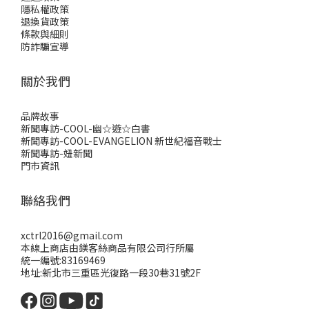
隱私權政策
退換貨政策
條款與細則
防詐騙宣導
關於我們
品牌故事
新聞專訪-COOL-幽☆遊☆白書
新聞專訪-COOL-EVANGELION 新世紀福音戰士
新聞專訪-妞新聞
門市資訊
聯絡我們
xctrl2016@gmail.com
本線上商店由鎂客絲商品有限公司行所屬
統一編號:83169469
地址:新北市三重區光復路一段30巷31號2F