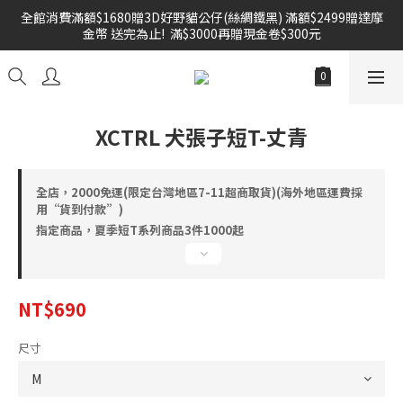
全館消費滿額$1680贈3D好野貓公仔(絲綢鐵黑) 滿額$2499贈達摩
雙倍奉還 歡慶父親節全館褲類任選兩件88折!!!    
金幣 送完為止!  滿$3000再贈現金卷$300元
雙倍奉還 歡慶父親節全館褲類任選兩件88折!!!    
XCTRL 犬張子短T-丈青
全店，2000免運(限定台灣地區7-11超商取貨)(海外地區運費採
用“貨到付款”)
指定商品，夏季短T系列商品3件1000起
NT$690
尺寸