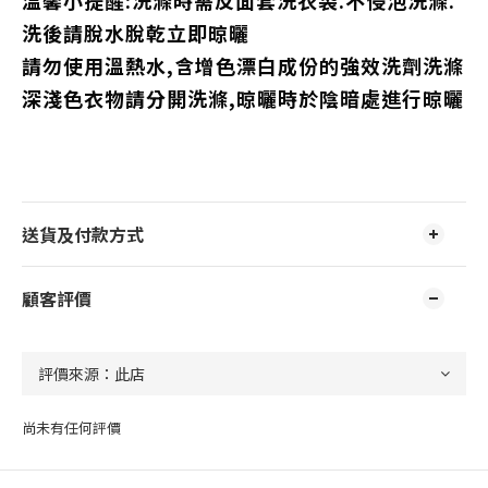
溫馨小提醒:洗滌時需反面套洗衣袋.不侵泡洗滌.
洗後請脫水脫乾立即晾曬
請勿使用溫熱水,含增色漂白成份的強效洗劑洗滌
深淺色衣物請分開洗滌,晾曬時於陰暗處進行晾曬
送貨及付款方式
顧客評價
尚未有任何評價