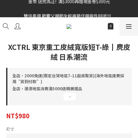
雙倍奉還 歡慶父親節全館褲類任選兩件88折!!!    
雙倍奉還 歡慶父親節全館褲類任選兩件88折!!!    
XCTRL 東京重工皮絨寬版短T-綠┃麂皮
絨 日系潮流
全店，2000免運(限定台灣地區7-11超商取貨)(海外地區運費採
用“貨到付款”)
全店，港澳地區消費滿5000送精美贈品
NT$980
尺寸