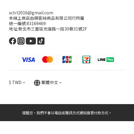
xctrl2016@gmail.com
本線上商店由鎂客絲商品有限公司行所屬
統一編號:83169469
地址:新北市三重區光復路一段30巷31號2F
$
TWD
繁體中文
提醒您，我們不會以電話或簡訊方式通知變更付款方式。
立即購買