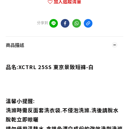
加入追蹤清單
分享到
商品描述
品名:XCTRL 25SS 東京景致短褲-白
溫馨小提醒:
洗滌時需反面套洗衣袋.不侵泡洗滌.洗後請脫水
脫乾立即晾曬
請勿使用溫熱水,含增色漂白成份的強效洗劑洗滌