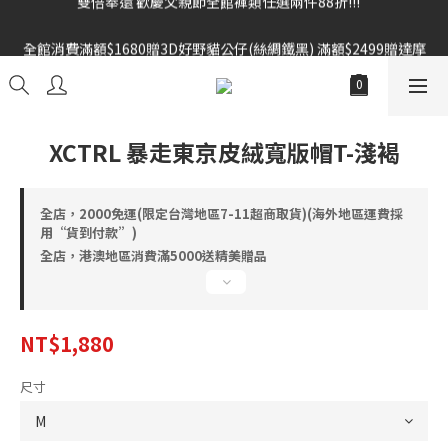
雙倍奉還 歡慶父親節全館褲類任選兩件88折!!!    
全館消費滿額$1680贈3D好野貓公仔(絲綢鐵黑) 滿額$2499贈達摩
金幣 送完為止!  滿$3000再贈現金卷$300元
雙倍奉還 歡慶父親節全館褲類任選兩件88折!!!    
XCTRL 暴走東京皮絨寬版帽T-淺褐
全店，2000免運(限定台灣地區7-11超商取貨)(海外地區運費採
用“貨到付款”)
全店，港澳地區消費滿5000送精美贈品
NT$1,880
尺寸