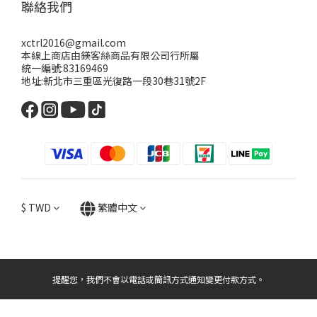
聯絡我們
xctrl2016@gmail.com
本線上商店由鎂客絲商品有限公司行所屬
統一編號:83169469
地址:新北市三重區光復路一段30巷31號2F
$
TWD
繁體中文
提醒您，我們不會以電話或簡訊方式通知變更付款方式。
立即購買