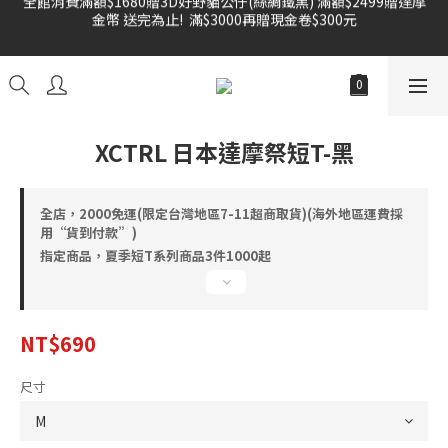
金幣 送完為止!  滿$3000再贈現金卷$300元
雙倍奉還 歡慶父親節全館褲類任選兩件88折!!!    
雙倍奉還 歡慶父親節全館褲類任選兩件88折!!!    
XCTRL 日本達摩祭短T-黑
全店，2000免運(限定台灣地區7-11超商取貨)(海外地區運費採
用“貨到付款”)
指定商品，夏季短T系列商品3件1000起
NT$690
尺寸