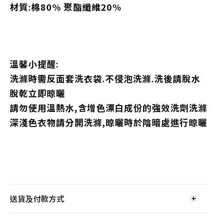
材質:棉80% 聚酯纖維20%
溫馨小提醒:
洗滌時需反面套洗衣袋.不侵泡洗滌.洗後請脫水
脫乾立即晾曬
請勿使用溫熱水,含增色漂白成份的強效洗劑洗滌
深淺色衣物請分開洗滌,晾曬時於陰暗處進行晾曬
送貨及付款方式