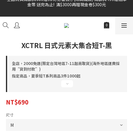
金幣 送完為止!  滿$3000再贈現金卷$300元
雙倍奉還 歡慶父親節全館褲類任選兩件88折!!!    
雙倍奉還 歡慶父親節全館褲類任選兩件88折!!!    
XCTRL 日式元素大集合短T-黑
全店，2000免運(限定台灣地區7-11超商取貨)(海外地區運費採
用“貨到付款”)
指定商品，夏季短T系列商品3件1000起
NT$690
尺寸