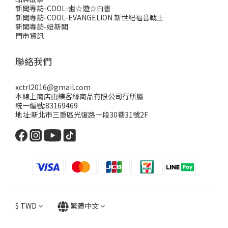
新聞專訪-COOL-幽☆遊☆白書
新聞專訪-COOL-EVANGELION 新世紀福音戰士
新聞專訪-妞新聞
門市資訊
聯絡我們
xctrl2016@gmail.com
本線上商店由鎂客絲商品有限公司行所屬
統一編號:83169469
地址:新北市三重區光復路一段30巷31號2F
$
TWD
繁體中文