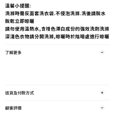
溫馨小提醒:
洗滌時需反面套洗衣袋.不侵泡洗滌.洗後請脫水
脫乾立即晾曬
請勿使用溫熱水,含增色漂白成份的強效洗劑洗滌
深淺色衣物請分開洗滌,晾曬時於陰暗處進行晾曬
了解更多
送貨及付款方式
顧客評價