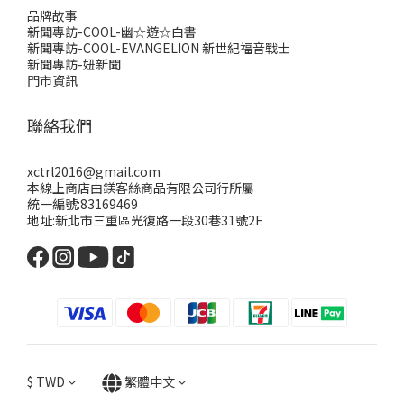
品牌故事
新聞專訪-COOL-幽☆遊☆白書
新聞專訪-COOL-EVANGELION 新世紀福音戰士
新聞專訪-妞新聞
門市資訊
聯絡我們
xctrl2016@gmail.com
本線上商店由鎂客絲商品有限公司行所屬
統一編號:83169469
地址:新北市三重區光復路一段30巷31號2F
$
TWD
繁體中文