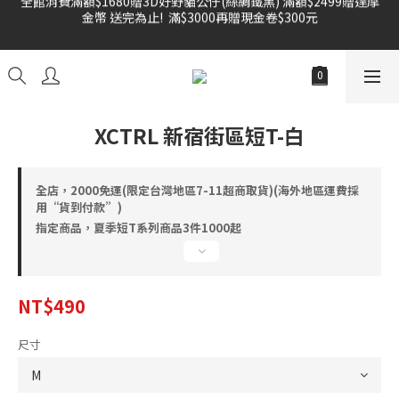
金幣 送完為止!  滿$3000再贈現金卷$300元
雙倍奉還 歡慶父親節全館褲類任選兩件88折!!!    
雙倍奉還 歡慶父親節全館褲類任選兩件88折!!!    
XCTRL 新宿街區短T-白
全店，2000免運(限定台灣地區7-11超商取貨)(海外地區運費採
用“貨到付款”)
指定商品，夏季短T系列商品3件1000起
NT$490
尺寸