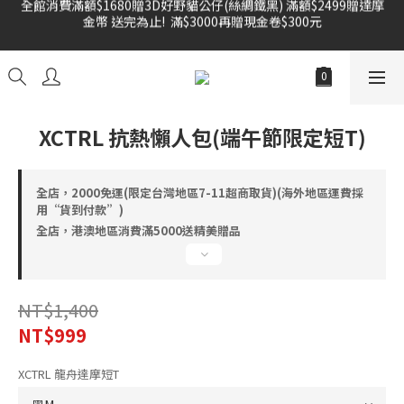
金幣 送完為止!  滿$3000再贈現金卷$300元
雙倍奉還 歡慶父親節全館褲類任選兩件88折!!!    
雙倍奉還 歡慶父親節全館褲類任選兩件88折!!!    
XCTRL 抗熱懶人包(端午節限定短T)
全店，2000免運(限定台灣地區7-11超商取貨)(海外地區運費採
用“貨到付款”)
全店，港澳地區消費滿5000送精美贈品
NT$1,400
NT$999
XCTRL 龍舟達摩短T