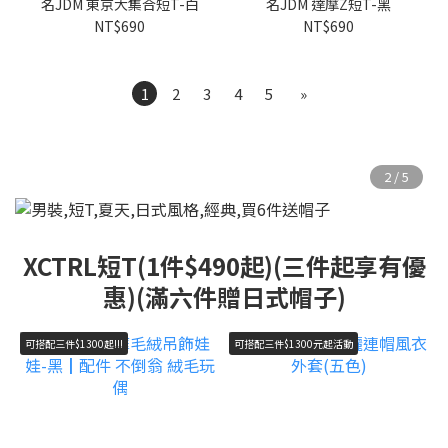
名JDM 東京大集合短T-白
名JDM 達摩Z短T-黑
NT$690
NT$690
1
2
3
4
5
»
XCTRL短T(1件$490起)(三件起享有優
惠)(滿六件贈日式帽子)
可搭配三件$1300起!!!
可搭配三件$1300元起活動