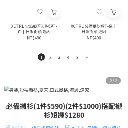
XCTRL 火焰般若天狗短T-
XCTRL 裝備暴徒短T-黑┃
白┃日系街頭 迷因
日系街頭 迷因
NT$490
NT$490
1
2
3
4
5
»
必備襯衫(1件$590)(2件$1000)搭配襯
衫短褲$1280