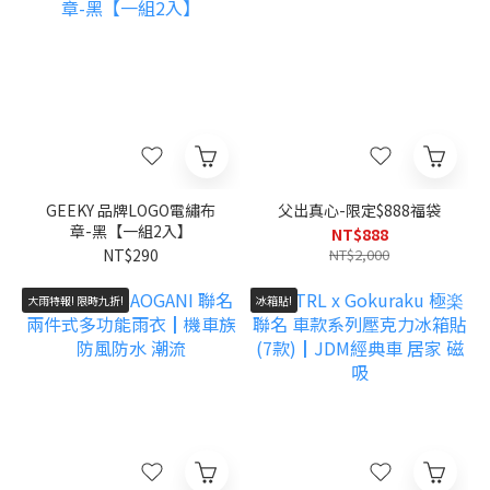
GEEKY 品牌LOGO電繡布
父出真心-限定$888福袋
章-黑【一組2入】
NT$888
NT$290
NT$2,000
大雨特報! 限時九折!
冰箱貼!