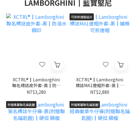
LAMBORGHINI┃藍寶堅尼
可拆卸連帽設計
XCTRL®┃Lamborghini
XCTRL®┃Lamborghini
聯名標誌皮外套-黑┃防潑
標誌MA1連帽外套-黑┃鋪
水 鋼印
棉 可拆連帽
NT$3,280
NT$2,880
附贈專屬聯名鑰匙圈
附贈專屬聯名鑰匙圈