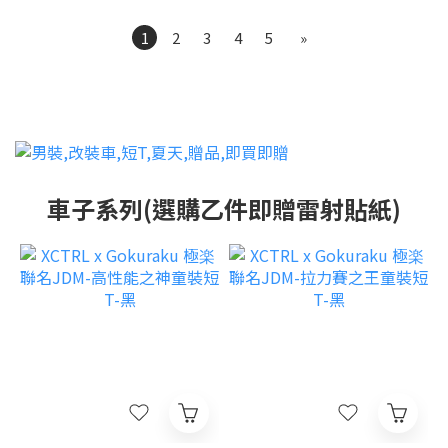
1
2
3
4
5
»
車子系列(選購乙件即贈雷射貼紙)