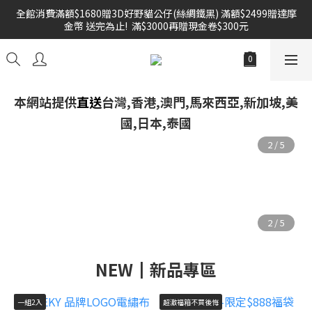
全館消費滿額$1680贈3D好野貓公仔(絲綢鐵黑) 滿額$2499贈達摩
雙倍奉還 歡慶父親節全館褲類任選兩件88折!!!    
金幣 送完為止!  滿$3000再贈現金卷$300元
雙倍奉還 歡慶父親節全館褲類任選兩件88折!!!    
本網站提供
直送
台灣,香港,澳門,馬來西亞,新加坡,美
國,日本,泰國
NEW┃新品專區
一組2入
超激福箱不買後悔