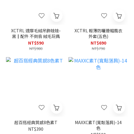
XCTRL 達摩毛絨吊飾娃娃-
XCTRL 輕薄防曬連帽風衣
黑┃配件 不倒翁 絨毛玩偶
外套(五色)
NT$590
NT$690
NT$980
NT$790
超百搭經典質感8色素T
MAXXC素T(寬鬆落肩)-14
色
NT$390