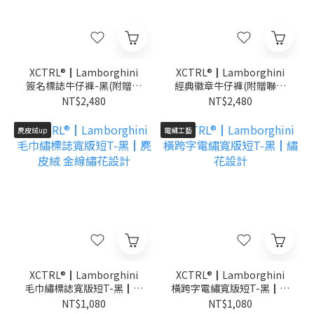
XCTRL®┃Lamborghini
XCTRL®┃Lamborghini
簽名標誌牛仔褲-黑(附贈聯
經典徽章牛仔褲(附贈聯名
名鑰匙圈)┃硬挺 顯瘦
鑰匙圈)┃硬挺 顯瘦
NT$2,480
NT$2,480
麂皮絨up
電繡工藝
XCTRL®┃Lamborghini
XCTRL®┃Lamborghini
毛巾繡標誌寬版短T-黑┃麂
橫跨字電繡寬版短T-黑┃繡
皮絨 金線繡花設計
花設計
NT$1,080
NT$1,080