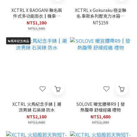
XCTRL X BAOGANI 聯名兩
XCTRL x Gokuraku 極楽聯
件式多功能雨衣┃機車族
名 車款系列壓克力冰箱貼
防風防水 潮流
(7款)┃JDM經典車 居家 磁
NT$1,280
NT$159
吸
NT$1,580
🐎馬年紀念商品
XCTRL 火馬紀念手錶┃潮
SOLOVE 暖宮腰帶R9┃發
流男錶 石英錶 防水
熱腹帶 舒緩經痛 禮物
NT$2,180
NT$1,680
NT$2,680
NT$2,280