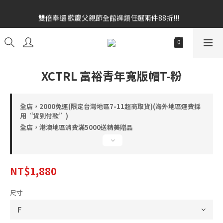
雙倍奉還 歡慶父親節全館褲類任選兩件88折!!!    
雙倍奉還 歡慶父親節全館褲類任選兩件88折!!!    
全館消費滿額$1680贈3D好野貓公仔(絲綢鐵黑) 滿額$2499贈達摩
金幣 送完為止!  滿$3000再贈現金卷$300元
雙倍奉還 歡慶父親節全館褲類任選兩件88折!!!    
XCTRL 富裕青年寬版帽T-粉
全店，2000免運(限定台灣地區7-11超商取貨)(海外地區運費採
用“貨到付款”)
全店，港澳地區消費滿5000送精美贈品
NT$1,880
尺寸