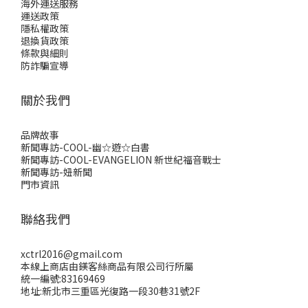
海外運送服務
運送政策
隱私權政策
退換貨政策
條款與細則
防詐騙宣導
關於我們
品牌故事
新聞專訪-COOL-幽☆遊☆白書
新聞專訪-COOL-EVANGELION 新世紀福音戰士
新聞專訪-妞新聞
門市資訊
聯絡我們
xctrl2016@gmail.com
本線上商店由鎂客絲商品有限公司行所屬
統一編號:83169469
地址:新北市三重區光復路一段30巷31號2F