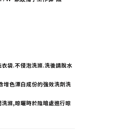
衣袋.不侵泡洗滌.洗後請脫水
,含增色漂白成份的強效洗劑洗
開洗滌,晾曬時於陰暗處進行晾