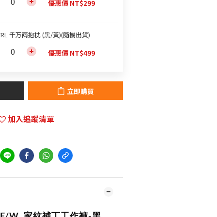
優惠價 NT$299
TRL 千万兩抱枕 (黑/黃)(隨機出貨)
優惠價 NT$499
立即購買
加入追蹤清單
22F/W 家紋補丁工作褲-黑