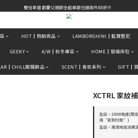
雙倍奉還 歡慶父親節全館褲類任選兩件88折!!!    
雙倍奉還 歡慶父親節全館褲類任選兩件88折!!!    
0贈3D好野貓公仔(絲綢鐵黑) 滿額$2499贈達摩金幣 送完為止!  滿$300
雙倍奉還 歡慶父親節全館褲類任選兩件88折!!!    
區
HOT┃熱銷商品
LAMBORGHINI┃藍寶堅尼
GEEKY
A/W┃秋冬專區
HOME┃發燒床包
EAR┃CHILL眼鏡飾品
SCENT┃香氛系列
GIFT┃
XCTRL 家紋
全店，2000免運(限
用“貨到付款”)
全店，港澳地區消費滿