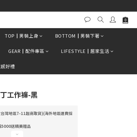
0再贈現金卷$300元
立即購買
TOP┃男裝上身
BOTTOM┃男裝下著
GEAR┃配件專區
LIFESTYLE┃居家生活
質感好禮
補丁工作褲-黑
定台灣地區7-11超商取貨)(海外地區運費採
5000送精美贈品