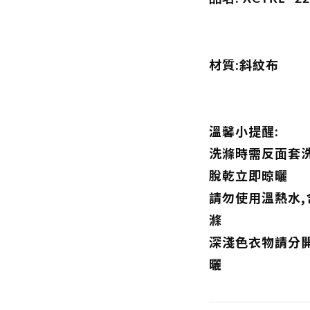
材質:斜紋布
溫馨小提醒:
洗滌時需反面套洗
脫乾立即晾曬
請勿使用溫熱水
滌
深淺色衣物請分
曬