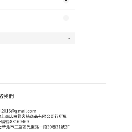
絡我們
rl2016@gmail.com
線上商店由鎂客絲商品有限公司行所屬
編號:83169469
:新北市三重區光復路一段30巷31號2F