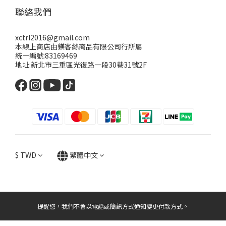
聯絡我們
xctrl2016@gmail.com
本線上商店由鎂客絲商品有限公司行所屬
統一編號:83169469
地址:新北市三重區光復路一段30巷31號2F
$
TWD
繁體中文
提醒您，我們不會以電話或簡訊方式通知變更付款方式。