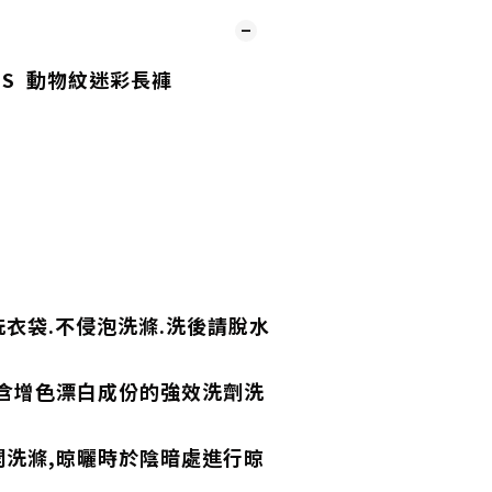
6SS 動物紋迷彩長褲
衣袋.不侵泡洗滌.洗後請脫水
,含增色漂白成份的強效洗劑洗
開洗滌,晾曬時於陰暗處進行晾