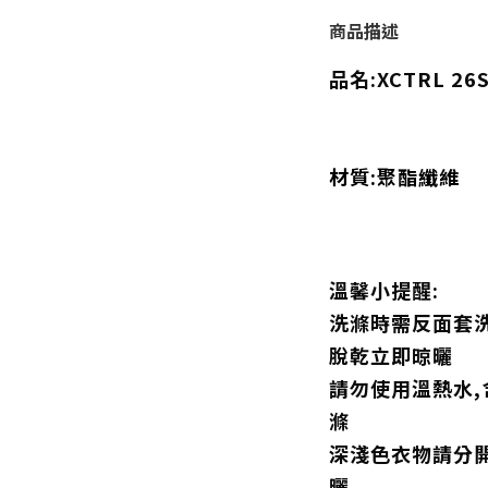
商品描述
品名:XCTRL 2
材質:聚酯纖維
溫馨小提醒:
洗滌時需反面套洗
脫乾立即晾曬
請勿使用溫熱水
滌
深淺色衣物請分
曬