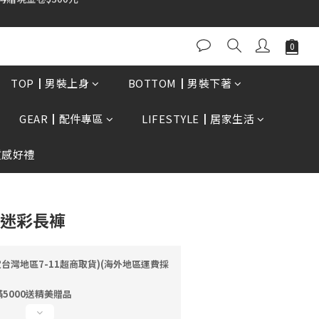
0再贈現金卷$300元
立即購買
TOP┃男裝上身
BOTTOM┃男裝下著
GEAR┃配件專區
LIFESTYLE┃居家生活
質感好禮
紋迷彩長褲
定台灣地區7-11超商取貨)(海外地區運費採
5000送精美贈品