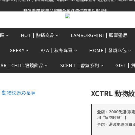
雙倍奉還 歡慶父親節全館褲類任選兩件88折!!!    
雙倍奉還 歡慶父親節全館褲類任選兩件88折!!!    
0贈3D好野貓公仔(絲綢鐵黑) 滿額$2499贈達摩金幣 送完為止!  滿$300
雙倍奉還 歡慶父親節全館褲類任選兩件88折!!!    
區
HOT┃熱銷商品
LAMBORGHINI┃藍寶堅尼
GEEKY
A/W┃秋冬專區
HOME┃發燒床包
EAR┃CHILL眼鏡飾品
SCENT┃香氛系列
GIFT┃
XCTRL 動物
全店，2000免運(限
用“貨到付款”)
全店，港澳地區消費滿