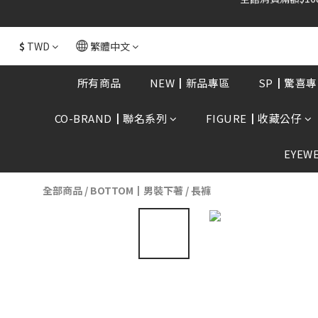
全館消費滿額$168
$
TWD
繁體中文
所有商品
NEW┃新品專區
SP┃驚喜專
CO-BRAND┃聯名系列
FIGURE┃收藏公仔
EYEW
全部商品
/
BOTTOM┃男裝下著
/
長褲