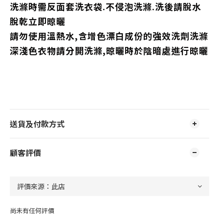
洗滌時需反面套洗衣袋.不侵泡洗滌.洗後請脫水
脫乾立即晾曬
請勿使用溫熱水,含增色漂白成份的強效洗劑洗滌
深淺色衣物請分開洗滌,晾曬時於陰暗處進行晾曬
送貨及付款方式
顧客評價
尚未有任何評價