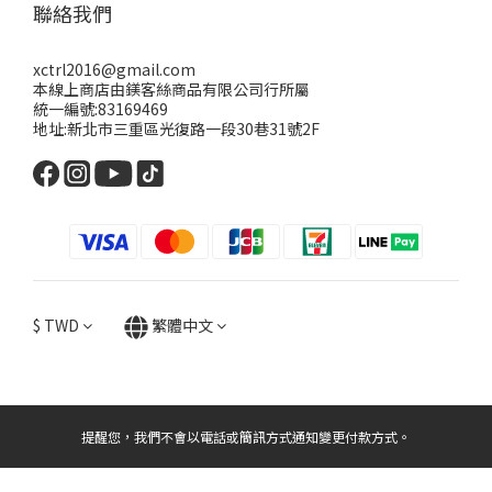
聯絡我們
xctrl2016@gmail.com
本線上商店由鎂客絲商品有限公司行所屬
統一編號:83169469
地址:新北市三重區光復路一段30巷31號2F
$
TWD
繁體中文
提醒您，我們不會以電話或簡訊方式通知變更付款方式。