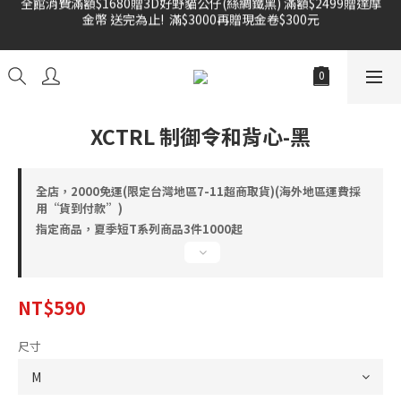
金幣 送完為止!  滿$3000再贈現金卷$300元
雙倍奉還 歡慶父親節全館褲類任選兩件88折!!!    
雙倍奉還 歡慶父親節全館褲類任選兩件88折!!!    
XCTRL 制御令和背心-黑
全店，2000免運(限定台灣地區7-11超商取貨)(海外地區運費採
用“貨到付款”)
指定商品，夏季短T系列商品3件1000起
NT$590
尺寸